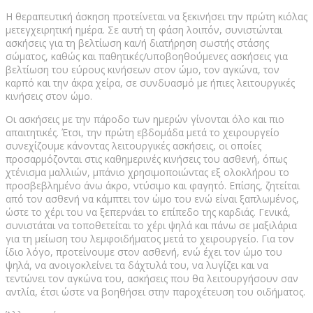
Η θεραπευτική άσκηση προτείνεται να ξεκινήσει την πρώτη κιόλας
μετεγχειρητική ημέρα. Σε αυτή τη φάση λοιπόν, συνιστώνται
ασκήσεις για τη βελτίωση και/ή διατήρηση σωστής στάσης
σώματος, καθώς και παθητικές/υποβοηθούμενες ασκήσεις για
βελτίωση του εύρους κινήσεων στον ώμο, τον αγκώνα, τον
καρπό και την άκρα χείρα, σε συνδυασμό με ήπιες λειτουργικές
κινήσεις στον ώμο.
Οι ασκήσεις με την πάροδο των ημερών γίνονται όλο και πιο
απαιτητικές. Έτσι, την πρώτη εβδομάδα μετά το χειρουργείο
συνεχίζουμε κάνοντας λειτουργικές ασκήσεις, οι οποίες
προσαρμόζονται στις καθημερινές κινήσεις του ασθενή, όπως
χτένισμα μαλλιών, μπάνιο χρησιμοποιώντας εξ ολοκλήρου το
προσβεβλημένο άνω άκρο, ντύσιμο και φαγητό. Επίσης, ζητείται
από τον ασθενή να κάμπτει τον ώμο του ενώ είναι ξαπλωμένος,
ώστε το χέρι του να ξεπερνάει το επίπεδο της καρδιάς. Γενικά,
συνιστάται να τοποθετείται το χέρι ψηλά και πάνω σε μαξιλάρια
για τη μείωση του λεμφοιδήματος μετά το χειρουργείο. Για τον
ίδιο λόγο, προτείνουμε στον ασθενή, ενώ έχει τον ώμο του
ψηλά, να ανοιγοκλείνει τα δάχτυλά του, να λυγίζει και να
τεντώνει τον αγκώνα του, ασκήσεις που θα λειτουργήσουν σαν
αντλία, έτσι ώστε να βοηθήσει στην παροχέτευση του οιδήματος.