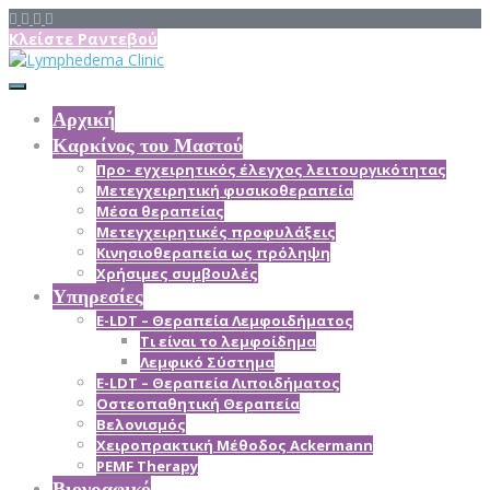
Κλείστε Ραντεβού
Αρχική
Καρκίνος του Μαστού
Προ- εγχειρητικός έλεγχος λειτουργικότητας
Μετεγχειρητική φυσικοθεραπεία
Μέσα θεραπείας
Mετεγχειρητικές προφυλάξεις
Κινησιοθεραπεία ως πρόληψη
Χρήσιμες συμβουλές
Υπηρεσίες
E-LDT – Θεραπεία Λεμφοιδήματος
Τι είναι το λεμφοίδημα
Λεμφικό Σύστημα
E-LDT – Θεραπεία Λιποιδήματος
Οστεοπαθητική Θεραπεία
Βελονισμός
Χειροπρακτική Μέθοδος Ackermann
PEMF Therapy
Βιογραφικό