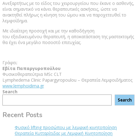
Ανεξαρτήτως με το είδος του χειρουργείου που έκανε ο ασθενής,
είναι σημαντικό να κάνει θεραπευτικές ασκήσεις, ώστε να
ανακτηθεί πλήρως η κίνηση του ώμου και να παροχετευθεί το
λεμφοίδημα.
Με ιδιαίτερη προσοχή και με την καθοδήγηση
του εξειδικευμένου θεραπευτή, η αποκατάσταση της μαστεκτομής
θα έχει ένα μεγάλο ποσοστό επιτυχίας.
Γράφει:
Εβίτα Παπαργυροπούλου
Φυσικοθεραπεύτρια MSc CLT
Lymphedema Clinic Papargyropoulou – Θεραπεία Λεμφοιδήματος
www.lemphoidima.gr
Search
Search
Recent Posts
Φυσικό lifting προσώπου με λεμφική κινητοποίηση
Θεραπεία Κυτταρίτιδας με Λεμφική Κινητοποίηση