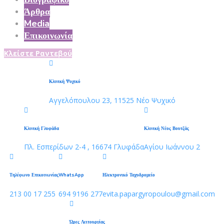
Άρθρα
Media
Επικοινωνία
Κλείστε Ραντεβού
Κλινική Ψυχικό
Αγγελόπουλου 23, 11525 Νέο Ψυχικό
Κλινική Γλυφάδα
Κλινική Νέος Βουτζάς
Πλ. Εσπερίδων 2-4 , 16674 Γλυφάδα
Αγίου Ιωάννου 2
Τηλέφωνο Επικοινωνίας
WhatsApp
Ηλεκτρονικό Ταχυδρομείο
213 00 17 255
694 9196 277
evita.papargyropoulou@gmail.com
Ώρες Λειτουργίας