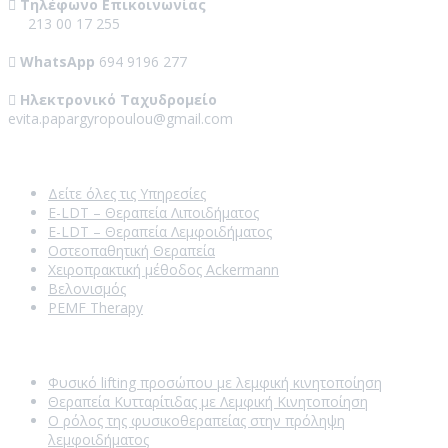
Τηλέφωνο Επικοινωνίας
213 00 17 255
WhatsApp
694 9196 277
Ηλεκτρονικό Ταχυδρομείο
evita.papargyropoulou@gmail.com
Our Services
Δείτε όλες τις Υπηρεσίες
E-LDT – Θεραπεία Λιποιδήματος
E-LDT – Θεραπεία Λεμφοιδήματος
Οστεοπαθητική Θεραπεία
Χειροπρακτική μέθοδος Ackermann
Βελονισμός
PEMF Therapy
Recent Posts
Φυσικό lifting προσώπου με λεμφική κινητοποίηση
Θεραπεία Κυτταρίτιδας με Λεμφική Κινητοποίηση
Ο ρόλος της φυσικοθεραπείας στην πρόληψη
λεμφοιδήματος