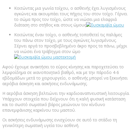
Κοιτώντας μια γωνία τοίχου, ο ασθενής έχει λυγισμένους
αγκώνες και ακουμπάει τους πήχεις του στον τοίχο. Γέρνει
το σώμα προς τον τοίχο, ώστε να νιώσει μια ελαφριά
διάταση στο στήθος και στους ώμους
Κοιτώντας έναν τοίχο, ο ασθενής τοποθετεί τις παλάμες
του πάνω στον τοίχο, με τους αγκώνες λυγισμένους.
Σέρνει αργά το προσβεβλημένο άκρο προς τα πάνω, μέχρι
να νιώσει ένα τράβηγμα στον ώμο
Αφού έχουμε ανακτήσει το εύρος κίνησης και παροχετεύσει το
λεμφοίδημα σε ικανοποιητικό βαθμό, και με την πάροδο 4-6
εβδομάδων μετά το χειρουργείο, ο ασθενής μπορεί να ξεκινήσει
αερόβια άσκηση και ασκήσεις ενδυνάμωσης.
Η αερόβια άσκηση βελτιώνει την καρδιοαναπνευστική λειτουργία.
Υπάρχουν στοιχεία που δείχνουν ότι η καλή φυσική κατάσταση
και το σωστό σωματικό βάρος μειώνουν τον κίνδυνο
επανεμφάνισης καρκίνου του μαστού.
Οι ασκήσεις ενδυνάμωσης ενισχύουν σε αυτό το στάδιο τη
γενικότερη σωματική υγεία του ασθενή.