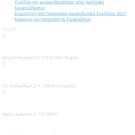
Ο ρόλος της φυσικοθεραπείας στην πρόληψη
λεμφοιδήματος
Συμμετοχή στο Παγκόσμιο Λεμφολογικό Συνέδριο 2021
Καρκίνος του προστάτη & λεμφοίδημα
Κλινική Ψυχικό
Αγγελόπουλου 23, 11525 Νέο Ψυχικό
Κλινική Γλυφάδα
Πλ. Εσπερίδων 2-4 , 16674 Γλυφάδα
Κλινική Νέος Βουτζάς
Αγίου Ιωάννου 2, ΤΚ 19005
Contact Us