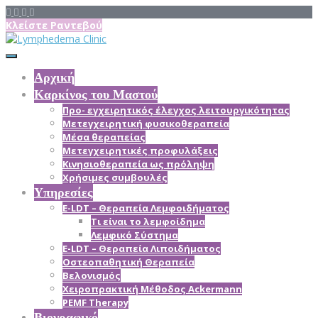
Κλείστε Ραντεβού
Αρχική
Καρκίνος του Μαστού
Προ- εγχειρητικός έλεγχος λειτουργικότητας
Μετεγχειρητική φυσικοθεραπεία
Μέσα θεραπείας
Mετεγχειρητικές προφυλάξεις
Κινησιοθεραπεία ως πρόληψη
Χρήσιμες συμβουλές
Υπηρεσίες
E-LDT – Θεραπεία Λεμφοιδήματος
Τι είναι το λεμφοίδημα
Λεμφικό Σύστημα
E-LDT – Θεραπεία Λιποιδήματος
Οστεοπαθητική Θεραπεία
Βελονισμός
Χειροπρακτική Μέθοδος Ackermann
PEMF Therapy
Βιογραφικό