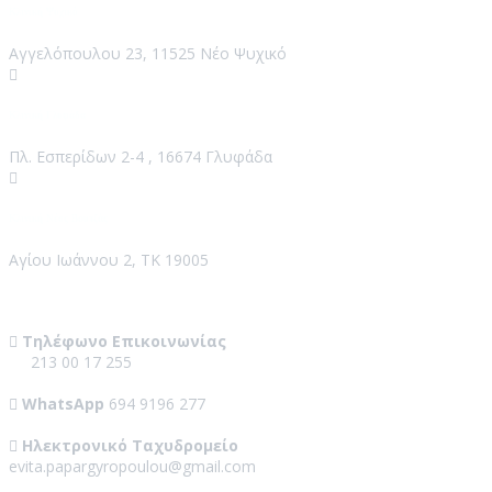
Κλινική Ψυχικό
Αγγελόπουλου 23, 11525 Νέο Ψυχικό
Κλινική Γλυφάδα
Πλ. Εσπερίδων 2-4 , 16674 Γλυφάδα
Κλινική Νέος Βουτζάς
Αγίου Ιωάννου 2, ΤΚ 19005
Contact Us
Τηλέφωνο Επικοινωνίας
213 00 17 255
WhatsApp
694 9196 277
Ηλεκτρονικό Ταχυδρομείο
evita.papargyropoulou@gmail.com