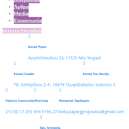
Άρθρα
Media
Επικοινωνία
Κλείστε Ραντεβού
Κλινική Ψυχικό
Αγγελόπουλου 23, 11525 Νέο Ψυχικό
Κλινική Γλυφάδα
Κλινική Νέος Βουτζάς
Πλ. Εσπερίδων 2-4 , 16674 Γλυφάδα
Αγίου Ιωάννου 2
Τηλέφωνο Επικοινωνίας
WhatsApp
Ηλεκτρονικό Ταχυδρομείο
213 00 17 255
694 9196 277
evita.papargyropoulou@gmail.com
Ώρες Λειτουργίας