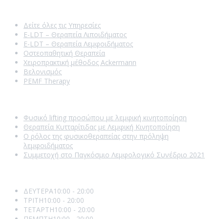
Our Services
Δείτε όλες τις Υπηρεσίες
E-LDT – Θεραπεία Λιποιδήματος
E-LDT – Θεραπεία Λεμφοιδήματος
Οστεοπαθητική Θεραπεία
Χειροπρακτική μέθοδος Ackermann
Βελονισμός
PEMF Therapy
Recent Posts
Φυσικό lifting προσώπου με λεμφική κινητοποίηση
Θεραπεία Κυτταρίτιδας με Λεμφική Κινητοποίηση
Ο ρόλος της φυσικοθεραπείας στην πρόληψη
λεμφοιδήματος
Συμμετοχή στο Παγκόσμιο Λεμφολογικό Συνέδριο 2021
Opening Hours
ΔΕΥΤΕΡΑ
10:00 - 20:00
ΤΡΙΤΗ
10:00 - 20:00
ΤΕΤΑΡΤΗ
10:00 - 20:00
ΠΕΜΠΤΗ
10:00 - 20:00