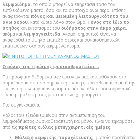
λεμφοίδημα
, το οποίο μπορεί να επηρεάσει τόσο τον
εμπλεκόμενο μαστό, όσο και το σύστοιχο άνω άκρο. Επίσης,
αναφέρονται
πόνος και μειωμένη λειτουργικότητα του
άνω άκρου
, κατά κύριο λόγο στον ώμο.
Πόνος στο ίδιο το
στήθος
και εντοπισμός του
οιδήματος στην άκρα χείρα
,
ακόμα και
λεμφαγγειίτιδα
. Ακόμα, σημαντικό είναι να
αναφερθεί το υψηλό επίπεδο στρες και συναισθηματικών
επιπτώσεων στα συγκεκριμένα άτομα.
Ο ρόλος της πρώιμης φυσικοθεραπείας…
Τα πρόσφατα δεδομένα των ερευνών μας κατευθύνουν στο
συμπέρασμα ότι όσο σημαντική είναι η φυσικοθεραπεία μετά την
εμφάνιση των παραπάνω συμπτωμάτων, άλλο τόσο σημαντική
είναι η πρόληψή τους μετά από ένα χειρουργείο.
Πιο συγκεκριμένα…
Ρόλος του εξειδικευμένου στην αντιμετώπιση του
λεμφοιδήματος φυσικοθεραπευτή και μόνο, είναι να εφαρμόσει
από τις
πρώτες κιόλας μετεγχειρητικές ημέρες
:
Μάλαξη λεμφικής παροχέτευσης
, η οποία προτείνεται