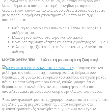
Το μεγαλύτερο μέρος των ασθενών, οι οποιοί πάσχουν από
λεμφοίδημα μετά από μαστεκτομή -συνήθως με αφαίρεση
λεμφαδένων- κάνοντας τακτικά φυσικοθεραπευτικές συνεδρίες
με τα προαναφερόμενα χαρακτηριστικά βλέπουν τα εξής
αποτελέσματα:
Μείωση του όγκου του άνω άκρου, λόγω μείωσης του
οιδήματός του
Μείωση του πόνου στο άκρο και τον μαστό
Βελτίωση της κινητικότητας και λειτουργικότητας του ώμου
Βελτίωση της εξωτερικής εμφάνισης και ψυχολογίας του
ασθενή
ΜΟΥΣΙΚΟΘΕΡΑΠΕΙΑ – Βάλτε τη μουσική στη ζωή σας!
Πρόσφατη έρευνα
μελέτησε την επίδραση της μουσικής κατά τη διάρκεια των
θεραπειών σε γυναίκες με καρκίνο του μαστού, σε σχέση με τον
πόνο. Τα αποτελέσματα ήταν θετικά, καθώς φάνηκε ότι οι
θεραπείες που συνδυάζονταν με μουσική ήταν πολύ πιο
αποτελεσματικές με μικρότερο σκορ στην κλίμακα του πόνου.
Έτσι, σαν φυσικοθεραπευτές χρησιμοποιούμε αυτό το ευχάριστο
εργαλείο για τη μεγιστοποίηση των αποτελεσμάτων στις
φυσικοθεραπευτικές συνεδρίες των γυναικών που έχουν