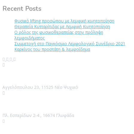
Recent Posts
Φυσικό lifting προσώπου με λεμφική κινητοποίηση
Θεραπεία Κυτταρίτιδας με Λεμφική Κινητοποίηση
Ο ρόλος της φυσικοθεραπείας στην πρόληψη
λεμφοιδήματος
Συμμετοχή στο Παγκόσμιο Λεμφολογικό Συνέδριο 2021
Καρκίνος του προστάτη & λεμφοίδημα
Κλινική Ψυχικό
Αγγελόπουλου 23, 11525 Νέο Ψυχικό
Κλινική Γλυφάδα
Πλ. Εσπερίδων 2-4 , 16674 Γλυφάδα
Κλινική Νέος Βουτζάς