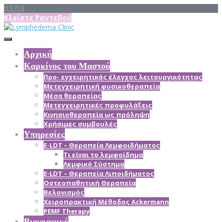
Κλείστε Ραντεβού
Αρχική
Καρκίνος του Μαστού
Προ- εγχειρητικός έλεγχος λειτουργικότητας
Μετεγχειρητική φυσικοθεραπεία
Μέσα θεραπείας
Mετεγχειρητικές προφυλάξεις
Κινησιοθεραπεία ως πρόληψη
Χρήσιμες συμβουλές
Υπηρεσίες
E-LDT – Θεραπεία Λεμφοιδήματος
Τι είναι το λεμφοίδημα
Λεμφικό Σύστημα
E-LDT – Θεραπεία Λιποιδήματος
Οστεοπαθητική Θεραπεία
Βελονισμός
Χειροπρακτική Μέθοδος Ackermann
PEMF Therapy
Βιογραφικό