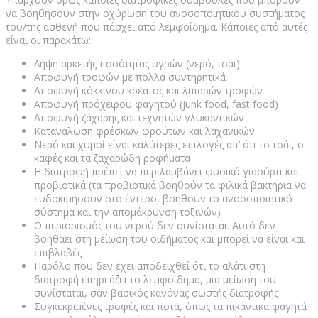
να βοηθήσουν στην οχύρωση του ανοσοποιητικού συστήματος
του/της ασθενή που πάσχει από λεμφοίδημα. Κάποιες από αυτές
είναι οι παρακάτω:
Λήψη αρκετής ποσότητας υγρών (νερό, τσάι)
Αποφυγή τροφών με πολλά συντηρητικά
Αποφυγή κόκκινου κρέατος και λιπαρών τροφών
Αποφυγή πρόχειρου φαγητού (junk food, fast food)
Αποφυγή ζάχαρης και τεχνητών γλυκαντικών
Κατανάλωση φρέσκων φρούτων και λαχανικών
Νερό και χυμοί είναι καλύτερες επιλογές απ’ ότι το τσάι, ο
καφές και τα ζαχαρώδη ροφήματα
Η διατροφή πρέπει να περιλαμβάνει φυσικό γιαούρτι και
προβιοτικά (τα προβιοτικά βοηθούν τα φιλικά βακτήρια να
ευδοκιμήσουν στο έντερο, βοηθούν το ανοσοποιητικό
σύστημα και την απομάκρυνση τοξινών)
Ο περιορισμός του νερού δεν συνίσταται. Αυτό δεν
βοηθάει στη μείωση του οιδήματος και μπορεί να είναι και
επιβλαβές
Παρόλο που δεν έχει αποδειχθεί ότι το αλάτι στη
διατροφή επηρεάζει το λεμφοίδημα, μια μείωση του
συνίσταται, σαν βασικός κανόνας σωστής διατροφής
Συγκεκριμένες τροφές και ποτά, όπως τα πικάντικα φαγητά