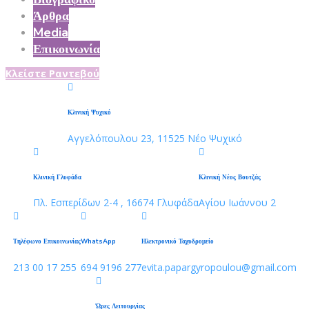
Άρθρα
Media
Επικοινωνία
Κλείστε Ραντεβού
Κλινική Ψυχικό
Αγγελόπουλου 23, 11525 Νέο Ψυχικό
Κλινική Γλυφάδα
Κλινική Νέος Βουτζάς
Πλ. Εσπερίδων 2-4 , 16674 Γλυφάδα
Αγίου Ιωάννου 2
Τηλέφωνο Επικοινωνίας
WhatsApp
Ηλεκτρονικό Ταχυδρομείο
213 00 17 255
694 9196 277
evita.papargyropoulou@gmail.com
Ώρες Λειτουργίας