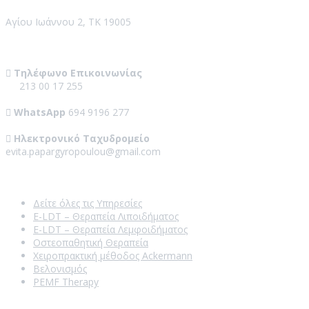
Αγίου Ιωάννου 2, ΤΚ 19005
Contact Us
Τηλέφωνο Επικοινωνίας
213 00 17 255
WhatsApp
694 9196 277
Ηλεκτρονικό Ταχυδρομείο
evita.papargyropoulou@gmail.com
Our Services
Δείτε όλες τις Υπηρεσίες
E-LDT – Θεραπεία Λιποιδήματος
E-LDT – Θεραπεία Λεμφοιδήματος
Οστεοπαθητική Θεραπεία
Χειροπρακτική μέθοδος Ackermann
Βελονισμός
PEMF Therapy
Recent Posts