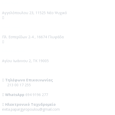
Κλινική Ψυχικό
Αγγελόπουλου 23, 11525 Νέο Ψυχικό
Κλινική Γλυφάδα
Πλ. Εσπερίδων 2-4 , 16674 Γλυφάδα
Κλινική Νέος Βουτζάς
Αγίου Ιωάννου 2, ΤΚ 19005
Contact Us
Τηλέφωνο Επικοινωνίας
213 00 17 255
WhatsApp
694 9196 277
Ηλεκτρονικό Ταχυδρομείο
evita.papargyropoulou@gmail.com