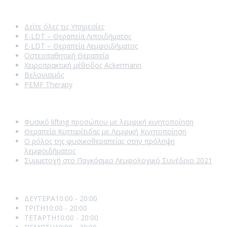
Our Services
Δείτε όλες τις Υπηρεσίες
E-LDT – Θεραπεία Λιποιδήματος
E-LDT – Θεραπεία Λεμφοιδήματος
Οστεοπαθητική Θεραπεία
Χειροπρακτική μέθοδος Ackermann
Βελονισμός
PEMF Therapy
Recent Posts
Φυσικό lifting προσώπου με λεμφική κινητοποίηση
Θεραπεία Κυτταρίτιδας με Λεμφική Κινητοποίηση
Ο ρόλος της φυσικοθεραπείας στην πρόληψη
λεμφοιδήματος
Συμμετοχή στο Παγκόσμιο Λεμφολογικό Συνέδριο 2021
Opening Hours
ΔΕΥΤΕΡΑ
10:00 - 20:00
ΤΡΙΤΗ
10:00 - 20:00
ΤΕΤΑΡΤΗ
10:00 - 20:00