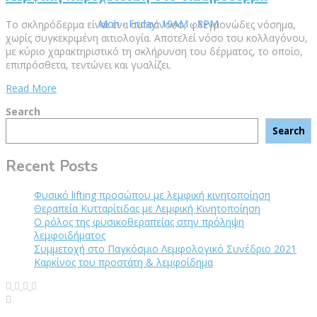
Mon - Friday: 10AM - 8PM
Το σκληρόδερμα είναι ένα αυτοάνοσο, φλεγμονώδες νόσημα,
χωρίς συγκεκριμένη αιτιολογία. Αποτελεί νόσο του κολλαγόνου,
με κύριο χαρακτηριστικό τη σκλήρυνση του δέρματος, το οποίο,
επιπρόσθετα, τεντώνει και γυαλίζει.
Read More
Search
Search
Recent Posts
Φυσικό lifting προσώπου με λεμφική κινητοποίηση
Θεραπεία Κυτταρίτιδας με Λεμφική Κινητοποίηση
Ο ρόλος της φυσικοθεραπείας στην πρόληψη
λεμφοιδήματος
Συμμετοχή στο Παγκόσμιο Λεμφολογικό Συνέδριο 2021
Καρκίνος του προστάτη & λεμφοίδημα