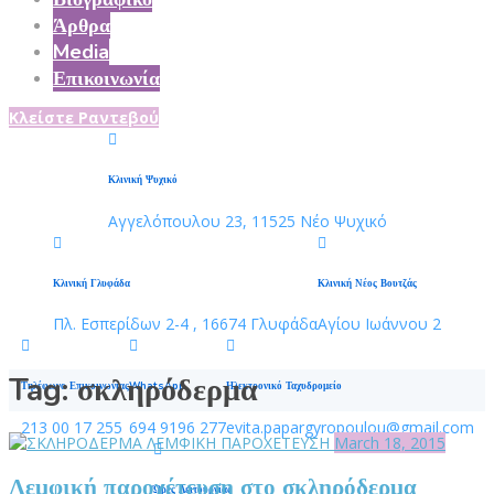
Άρθρα
Media
Επικοινωνία
Κλείστε Ραντεβού
Κλινική Ψυχικό
Αγγελόπουλου 23, 11525 Νέο Ψυχικό
Κλινική Γλυφάδα
Κλινική Νέος Βουτζάς
Πλ. Εσπερίδων 2-4 , 16674 Γλυφάδα
Αγίου Ιωάννου 2
Tag:
σκληρόδερμα
Τηλέφωνο Επικοινωνίας
WhatsApp
Ηλεκτρονικό Ταχυδρομείο
213 00 17 255
694 9196 277
evita.papargyropoulou@gmail.com
March 18, 2015
Λεμφική παροχέτευση στο σκληρόδερμα
Ώρες Λειτουργίας