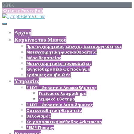
Κλείστε Ραντεβού
Αρχική
Καρκίνος του Μαστού
Προ- εγχειρητικός έλεγχος λειτουργικότητας
Μετεγχειρητική φυσικοθεραπεία
Μέσα θεραπείας
Mετεγχειρητικές προφυλάξεις
Κινησιοθεραπεία ως πρόληψη
Χρήσιμες συμβουλές
Υπηρεσίες
E-LDT – Θεραπεία Λεμφοιδήματος
Τι είναι το λεμφοίδημα
Λεμφικό Σύστημα
E-LDT – Θεραπεία Λιποιδήματος
Οστεοπαθητική Θεραπεία
Βελονισμός
Χειροπρακτική Μέθοδος Ackermann
PEMF Therapy
Βιογραφικό