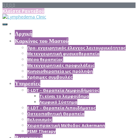
Κλείστε Ραντεβού
Αρχική
Καρκίνος του Μαστού
Προ- εγχειρητικός έλεγχος λειτουργικότητας
Μετεγχειρητική φυσικοθεραπεία
Μέσα θεραπείας
Mετεγχειρητικές προφυλάξεις
Κινησιοθεραπεία ως πρόληψη
Χρήσιμες συμβουλές
Υπηρεσίες
E-LDT – Θεραπεία Λεμφοιδήματος
Τι είναι το λεμφοίδημα
Λεμφικό Σύστημα
E-LDT – Θεραπεία Λιποιδήματος
Οστεοπαθητική Θεραπεία
Βελονισμός
Χειροπρακτική Μέθοδος Ackermann
PEMF Therapy
Βιογραφικό