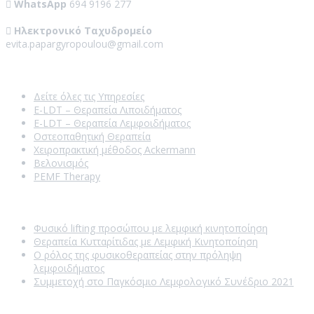
WhatsApp
694 9196 277
Ηλεκτρονικό Ταχυδρομείο
evita.papargyropoulou@gmail.com
Our Services
Δείτε όλες τις Υπηρεσίες
E-LDT – Θεραπεία Λιποιδήματος
E-LDT – Θεραπεία Λεμφοιδήματος
Οστεοπαθητική Θεραπεία
Χειροπρακτική μέθοδος Ackermann
Βελονισμός
PEMF Therapy
Recent Posts
Φυσικό lifting προσώπου με λεμφική κινητοποίηση
Θεραπεία Κυτταρίτιδας με Λεμφική Κινητοποίηση
Ο ρόλος της φυσικοθεραπείας στην πρόληψη
λεμφοιδήματος
Συμμετοχή στο Παγκόσμιο Λεμφολογικό Συνέδριο 2021
Opening Hours