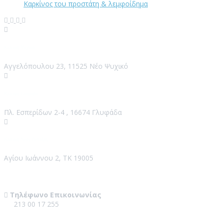
Καρκίνος του προστάτη & λεμφοίδημα
Κλινική Ψυχικό
Αγγελόπουλου 23, 11525 Νέο Ψυχικό
Κλινική Γλυφάδα
Πλ. Εσπερίδων 2-4 , 16674 Γλυφάδα
Κλινική Νέος Βουτζάς
Αγίου Ιωάννου 2, ΤΚ 19005
Contact Us
Τηλέφωνο Επικοινωνίας
213 00 17 255