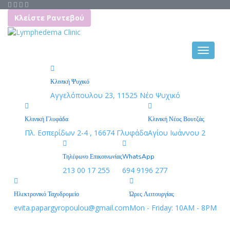
Κλείστε Ραντεβού
Κλινική Ψυχικό
Αγγελόπουλου 23, 11525 Νέο Ψυχικό
Κλινική Γλυφάδα
Κλινική Νέος Βουτζάς
Πλ. Εσπερίδων 2-4 , 16674 Γλυφάδα
Αγίου Ιωάννου 2
Τηλέφωνο Επικοινωνίας
WhatsApp
213 00 17 255
694 9196 277
Ηλεκτρονικό Ταχυδρομείο
Ώρες Λειτουργίας
evita.papargyropoulou@gmail.com
Mon - Friday: 10AM - 8PM