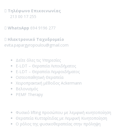
Contact Us
Τηλέφωνο Επικοινωνίας
213 00 17 255
WhatsApp
694 9196 277
Ηλεκτρονικό Ταχυδρομείο
evita.papargyropoulou@gmail.com
Our Services
Δείτε όλες τις Υπηρεσίες
E-LDT – Θεραπεία Λιποιδήματος
E-LDT – Θεραπεία Λεμφοιδήματος
Οστεοπαθητική Θεραπεία
Χειροπρακτική μέθοδος Ackermann
Βελονισμός
PEMF Therapy
Recent Posts
Φυσικό lifting προσώπου με λεμφική κινητοποίηση
Θεραπεία Κυτταρίτιδας με Λεμφική Κινητοποίηση
Ο ρόλος της φυσικοθεραπείας στην πρόληψη