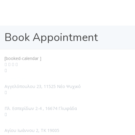
Book Appointment
[booked-calendar ]
Κλινική Ψυχικό
Αγγελόπουλου 23, 11525 Νέο Ψυχικό
Κλινική Γλυφάδα
Πλ. Εσπερίδων 2-4 , 16674 Γλυφάδα
Κλινική Νέος Βουτζάς
Αγίου Ιωάννου 2, ΤΚ 19005