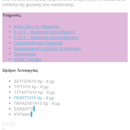
επίπεδα της φυσικής σου κατάστασης.
Υπηρεσίες
Δείτε όλες τις Υπηρεσίες
E-LDT – Θεραπεία Λιποιδήματος
E-LDT – Θεραπεία Λεμφοιδήματος
Οστεοπαθητική Θεραπεία
Χειροπρακτική μέθοδος Ackermann
Βελονισμός
PEMF Therapy
Ωράριο Λειτουργίας
ΔΕΥΤΕΡΑ
10 πμ - 8 μμ
ΤΡΙΤΗ
10 πμ - 8 μμ
ΤΕΤΑΡΤΗ
10 πμ - 8 μμ
ΠΕΜΠΤΗ
10 πμ - 8 μμ
ΠΑΡΑΣΚΕΥΗ
10 πμ - 8 μμ
ΣΑΒΒΑΤΟ
-
ΚΥΡΙΑΚΗ
-