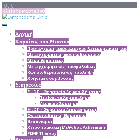
Κλείστε Ραντεβού
Αρχική
Καρκίνος του Μαστού
Προ- εγχειρητικός έλεγχος λειτουργικότητας
Μετεγχειρητική φυσικοθεραπεία
Μέσα θεραπείας
Mετεγχειρητικές προφυλάξεις
Κινησιοθεραπεία ως πρόληψη
Χρήσιμες συμβουλές
Υπηρεσίες
E-LDT – Θεραπεία Λεμφοιδήματος
Τι είναι το λεμφοίδημα
Λεμφικό Σύστημα
E-LDT – Θεραπεία Λιποιδήματος
Οστεοπαθητική Θεραπεία
Βελονισμός
Χειροπρακτική Μέθοδος Ackermann
PEMF Therapy
Βιογραφικό