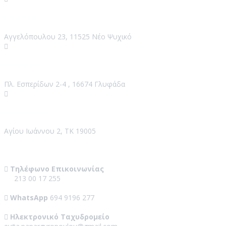
Κλινική Ψυχικό
Αγγελόπουλου 23, 11525 Νέο Ψυχικό
Κλινική Γλυφάδα
Πλ. Εσπερίδων 2-4 , 16674 Γλυφάδα
Κλινική Νέος Βουτζάς
Αγίου Ιωάννου 2, ΤΚ 19005
Contact Us
Τηλέφωνο Επικοινωνίας
213 00 17 255
WhatsApp
694 9196 277
Ηλεκτρονικό Ταχυδρομείο