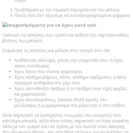
Προβλήματα με την λεμφική παροχέτευση του μέλους
Πόνος που δεν περνά με τα συνταγογραφούμενα φάρμακα
Πράγματα για να έχεις κατά νου!
Ξεκίνησε τις ασκήσεις σου ομαλά και αύξησε την ταχύτητα καθώς
βλέπεις πως μπορείς.
Σταμάτησε τις ασκήσεις και μίλησε στον γιατρό σου εάν :
Αισθάνεσαι αδύναμη, χάνεις την ισορροπία σου, ή έχεις
τάσεις λιποθυμίας
Έχεις πόνο που γίνεται χειρότερος
Έχεις αίσθημα βάρους, πόνο, αίσθημα σφιξίματος, ή άλλα
περίεργα αισθήματα στο χέρι σου
Έχεις ασυνήθιστο πρήξιμο ή το πρήξιμο που είχες αρχίζει
και χειροτερεύει
Έχεις πονοκεφάλους, ζαλάδα, θολή όραση, νέο
μούδιασμα, ή μυρμήγκιασμα στα χέρια σου ή στο στήθος.
Είναι σημαντικό να διατηρήσεις τους μύες σου ενεργούς όσο
καλύτερα μπορείς, αλλά είναι επίσης σημαντικό να είσαι ασφαλής.
Μίλα με τον γιατρό σου σε σχέση με τον σωστό τύπο άσκησης
που θα ακολουθήσεις, και μετά θέσε στόχους για να αυξήσεις τα