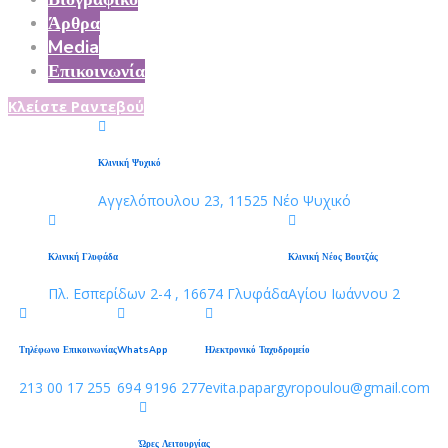
Άρθρα
Media
Επικοινωνία
Κλείστε Ραντεβού
Κλινική Ψυχικό
Αγγελόπουλου 23, 11525 Νέο Ψυχικό
Κλινική Γλυφάδα
Κλινική Νέος Βουτζάς
Πλ. Εσπερίδων 2-4 , 16674 Γλυφάδα
Αγίου Ιωάννου 2
Τηλέφωνο Επικοινωνίας
WhatsApp
Ηλεκτρονικό Ταχυδρομείο
213 00 17 255
694 9196 277
evita.papargyropoulou@gmail.com
Ώρες Λειτουργίας