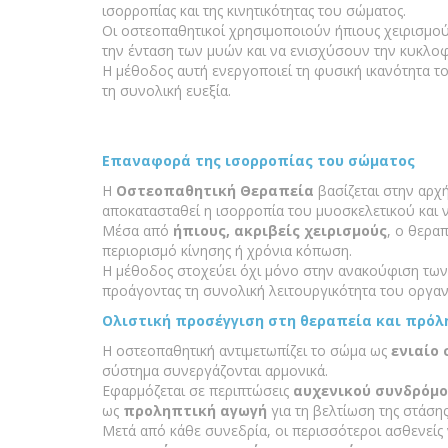
ισορροπίας και της κινητικότητας του σώματος.
Οι οστεοπαθητικοί χρησιμοποιούν ήπιους χειρισμο
την ένταση των μυών και να ενισχύσουν την κυκλοφ
Η μέθοδος αυτή ενεργοποιεί τη φυσική ικανότητα το
τη συνολική ευεξία.
Επαναφορά της ισορροπίας του σώματος
Η
Οστεοπαθητική Θεραπεία
βασίζεται στην αρχή
αποκατασταθεί η ισορροπία του μυοσκελετικού και 
Μέσα από
ήπιους, ακριβείς χειρισμούς
, ο θερα
περιορισμό κίνησης ή χρόνια κόπωση.
Η μέθοδος στοχεύει όχι μόνο στην ανακούφιση τω
προάγοντας τη συνολική λειτουργικότητα του οργαν
Ολιστική προσέγγιση στη θεραπεία και πρό
Η οστεοπαθητική αντιμετωπίζει το σώμα ως
ενιαίο
σύστημα συνεργάζονται αρμονικά.
Εφαρμόζεται σε περιπτώσεις
αυχενικού συνδρόμ
ως
προληπτική αγωγή
για τη βελτίωση της στάσης 
Μετά από κάθε συνεδρία, οι περισσότεροι ασθενεί