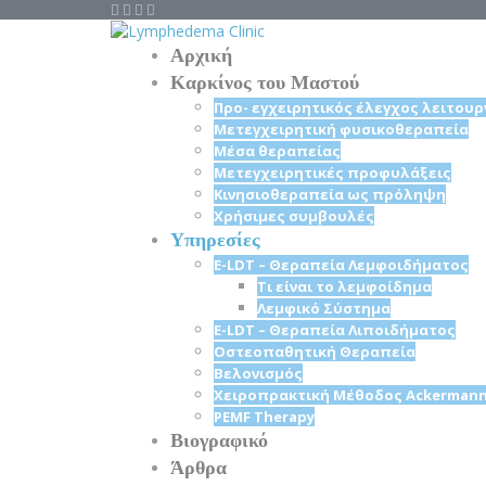
Αρχική
Καρκίνος του Μαστού
Προ- εγχειρητικός έλεγχος λειτου
Μετεγχειρητική φυσικοθεραπεία
Μέσα θεραπείας
Mετεγχειρητικές προφυλάξεις
Κινησιοθεραπεία ως πρόληψη
Χρήσιμες συμβουλές
Υπηρεσίες
E-LDT – Θεραπεία Λεμφοιδήματος
Τι είναι το λεμφοίδημα
Λεμφικό Σύστημα
E-LDT – Θεραπεία Λιποιδήματος
Οστεοπαθητική Θεραπεία
Βελονισμός
Χειροπρακτική Μέθοδος Ackerman
PEMF Therapy
Βιογραφικό
Άρθρα