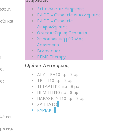
Υπηρεσίες
Δείτε όλες τις Υπηρεσίες
ρώσουν
E-LDT – Θεραπεία Λιποιδήματος
E-LDT – Θεραπεία
σία και
Λεμφοιδήματος
Οστεοπαθητική Θεραπεία
Χειροπρακτική μέθοδος
Ackermann
Βελονισμός
PEMF Therapy
α
Ωράριο Λειτουργίας
ο,
ΔΕΥΤΕΡΑ
10 πμ - 8 μμ
ΤΡΙΤΗ
10 πμ - 8 μμ
ος,
ΤΕΤΑΡΤΗ
10 πμ - 8 μμ
ΠΕΜΠΤΗ
10 πμ - 8 μμ
ΠΑΡΑΣΚΕΥΗ
10 πμ - 8 μμ
ΣΑΒΒΑΤΟ
-
ΚΥΡΙΑΚΗ
-
λλά και
η στην