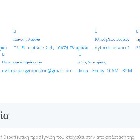
Κλινική Γλυφάδα
Κλινική Νέος Βουτζάς
Τη
ικό
Πλ. Εσπερίδων 2-4 , 16674 Γλυφάδα
Αγίου Ιωάννου 2
2
Ηλεκτρονικό Ταχυδρομείο
Ώρες Λειτουργίας
evita.papargyropoulou@gmail.com
Mon - Friday: 10AM - 8PM
ία
ική θεραπευτική προσέγγιση που στοχεύει στην αποκατάσταση της