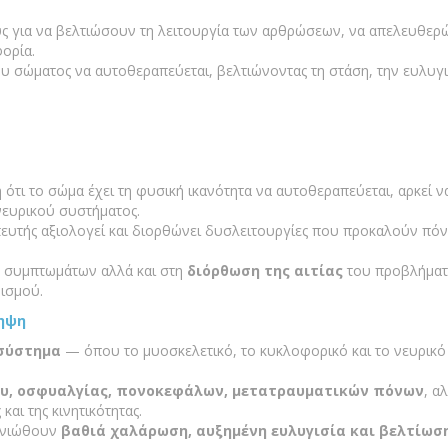
ύς για να βελτιώσουν τη λειτουργία των αρθρώσεων, να απελευθε
ορία.
υ σώματος να αυτοθεραπεύεται, βελτιώνοντας τη στάση, την ευλυγι
 ότι το σώμα έχει τη φυσική ικανότητα να αυτοθεραπεύεται, αρκεί ν
νευρικού συστήματος.
πευτής αξιολογεί και διορθώνει δυσλειτουργίες που προκαλούν πόν
ν συμπτωμάτων αλλά και στη
διόρθωση της αιτίας
του προβλήματ
ισμού.
ληψη
 σύστημα
— όπου το μυοσκελετικό, το κυκλοφορικό και το νευρικό
ου, οσφυαλγίας, πονοκεφάλων, μετατραυματικών πόνων
, α
και της κινητικότητας.
ς νιώθουν
βαθιά χαλάρωση, αυξημένη ευλυγισία και βελτίωσ