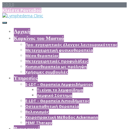
Κλείστε Ραντεβού
Αρχική
Καρκίνος του Μαστού
Προ- εγχειρητικός έλεγχος λειτουργικότητας
Μετεγχειρητική φυσικοθεραπεία
Μέσα θεραπείας
Mετεγχειρητικές προφυλάξεις
Κινησιοθεραπεία ως πρόληψη
Χρήσιμες συμβουλές
Υπηρεσίες
E-LDT – Θεραπεία Λεμφοιδήματος
Τι είναι το λεμφοίδημα
Λεμφικό Σύστημα
E-LDT – Θεραπεία Λιποιδήματος
Οστεοπαθητική Θεραπεία
Βελονισμός
Χειροπρακτική Μέθοδος Ackermann
PEMF Therapy
Βιογραφικό