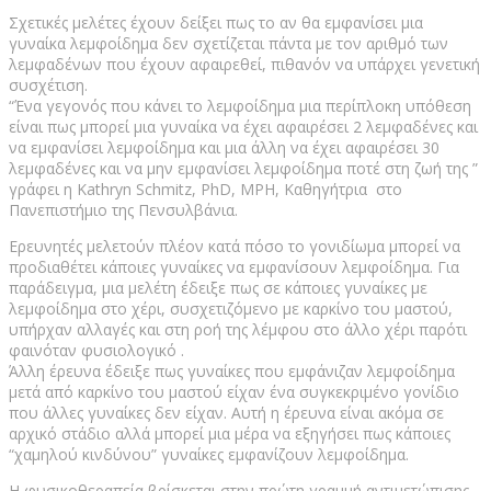
Σχετικές μελέτες έχουν δείξει πως το αν θα εμφανίσει μια
γυναίκα λεμφοίδημα δεν σχετίζεται πάντα με τον αριθμό των
λεμφαδένων που έχουν αφαιρεθεί, πιθανόν να υπάρχει γενετική
συσχέτιση.
“Ένα γεγονός που κάνει το λεμφοίδημα μια περίπλοκη υπόθεση
είναι πως μπορεί μια γυναίκα να έχει αφαιρέσει 2 λεμφαδένες και
να εμφανίσει λεμφοίδημα και μια άλλη να έχει αφαιρέσει 30
λεμφαδένες και να μην εμφανίσει λεμφοίδημα ποτέ στη ζωή της ”
γράφει η Kathryn Schmitz, PhD, MPH, Καθηγήτρια στο
Πανεπιστήμιο της Πενσυλβάνια.
Ερευνητές μελετούν πλέον κατά πόσο το γονιδίωμα μπορεί να
προδιαθέτει κάποιες γυναίκες να εμφανίσουν λεμφοίδημα. Για
παράδειγμα, μια μελέτη έδειξε πως σε κάποιες γυναίκες με
λεμφοίδημα στο χέρι, συσχετιζόμενο με καρκίνο του μαστού,
υπήρχαν αλλαγές και στη ροή της λέμφου στο άλλο χέρι παρότι
φαινόταν φυσιολογικό .
Άλλη έρευνα έδειξε πως γυναίκες που εμφάνιζαν λεμφοίδημα
μετά από καρκίνο του μαστού είχαν ένα συγκεκριμένο γονίδιο
που άλλες γυναίκες δεν είχαν. Αυτή η έρευνα είναι ακόμα σε
αρχικό στάδιο αλλά μπορεί μια μέρα να εξηγήσει πως κάποιες
“χαμηλού κινδύνου” γυναίκες εμφανίζουν λεμφοίδημα.
Η φυσικοθεραπεία βρίσκεται στην πρώτη γραμμή αντιμετώπισης