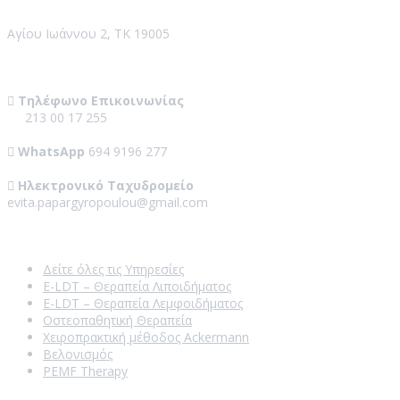
Κλινική Νέος Βουτζάς
Αγίου Ιωάννου 2, ΤΚ 19005
Contact Us
Τηλέφωνο Επικοινωνίας
213 00 17 255
WhatsApp
694 9196 277
Ηλεκτρονικό Ταχυδρομείο
evita.papargyropoulou@gmail.com
Our Services
Δείτε όλες τις Υπηρεσίες
E-LDT – Θεραπεία Λιποιδήματος
E-LDT – Θεραπεία Λεμφοιδήματος
Οστεοπαθητική Θεραπεία
Χειροπρακτική μέθοδος Ackermann
Βελονισμός
PEMF Therapy