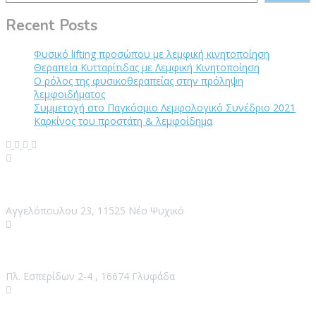
Recent Posts
Φυσικό lifting προσώπου με λεμφική κινητοποίηση
Θεραπεία Κυτταρίτιδας με Λεμφική Κινητοποίηση
Ο ρόλος της φυσικοθεραπείας στην πρόληψη
λεμφοιδήματος
Συμμετοχή στο Παγκόσμιο Λεμφολογικό Συνέδριο 2021
Καρκίνος του προστάτη & λεμφοίδημα
Κλινική Ψυχικό
Αγγελόπουλου 23, 11525 Νέο Ψυχικό
Κλινική Γλυφάδα
Πλ. Εσπερίδων 2-4 , 16674 Γλυφάδα