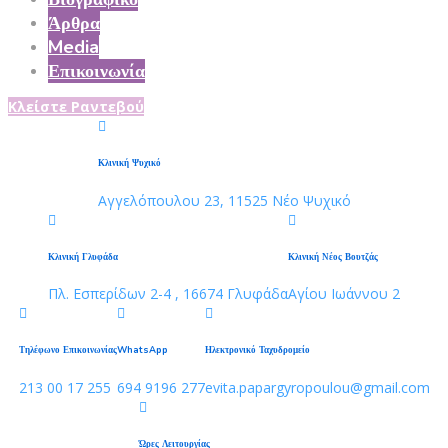
Άρθρα
Media
Επικοινωνία
Κλείστε Ραντεβού
Κλινική Ψυχικό
Αγγελόπουλου 23, 11525 Νέο Ψυχικό
Κλινική Γλυφάδα
Κλινική Νέος Βουτζάς
Πλ. Εσπερίδων 2-4 , 16674 Γλυφάδα
Αγίου Ιωάννου 2
Τηλέφωνο Επικοινωνίας
WhatsApp
Ηλεκτρονικό Ταχυδρομείο
213 00 17 255
694 9196 277
evita.papargyropoulou@gmail.com
Ώρες Λειτουργίας