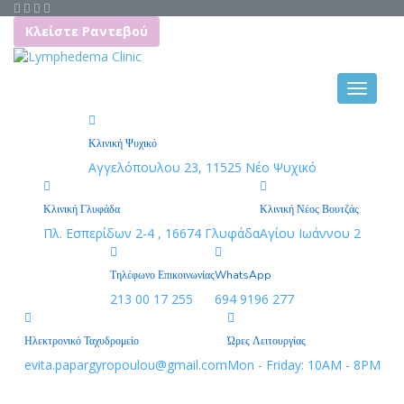
Κλείστε Ραντεβού
Κλινική Ψυχικό
Αγγελόπουλου 23, 11525 Νέο Ψυχικό
Κλινική Γλυφάδα
Κλινική Νέος Βουτζάς
Πλ. Εσπερίδων 2-4 , 16674 Γλυφάδα
Αγίου Ιωάννου 2
Τηλέφωνο Επικοινωνίας
WhatsApp
213 00 17 255
694 9196 277
Ηλεκτρονικό Ταχυδρομείο
Ώρες Λειτουργίας
evita.papargyropoulou@gmail.com
Mon - Friday: 10AM - 8PM