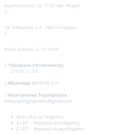
Αγγελόπουλου 23, 11525 Νέο Ψυχικό
Κλινική Γλυφάδα
Πλ. Εσπερίδων 2-4 , 16674 Γλυφάδα
Κλινική Νέος Βουτζάς
Αγίου Ιωάννου 2, ΤΚ 19005
Contact Us
Τηλέφωνο Επικοινωνίας
213 00 17 255
WhatsApp
694 9196 277
Ηλεκτρονικό Ταχυδρομείο
evita.papargyropoulou@gmail.com
Our Services
Δείτε όλες τις Υπηρεσίες
E-LDT – Θεραπεία Λιποιδήματος
E-LDT – Θεραπεία Λεμφοιδήματος