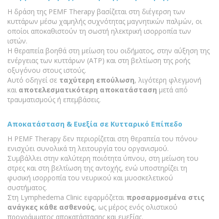
Η δράση της PEMF Therapy βασίζεται στη διέγερση των
κυττάρων μέσω χαμηλής συχνότητας μαγνητικών παλμών, οι
οποίοι αποκαθιστούν τη σωστή ηλεκτρική ισορροπία των
ιστών.
Η θεραπεία βοηθά στη μείωση του οιδήματος, στην αύξηση της
ενέργειας των κυττάρων (ATP) και στη βελτίωση της ροής
οξυγόνου στους ιστούς.
Αυτό οδηγεί σε
ταχύτερη επούλωση
, λιγότερη φλεγμονή
και
αποτελεσματικότερη αποκατάσταση
μετά από
τραυματισμούς ή επεμβάσεις.
Αποκατάσταση & Ευεξία σε Κυτταρικό Επίπεδο
Η PEMF Therapy δεν περιορίζεται στη θεραπεία του πόνου·
ενισχύει συνολικά τη λειτουργία του οργανισμού.
Συμβάλλει στην καλύτερη ποιότητα ύπνου, στη μείωση του
στρες και στη βελτίωση της αντοχής, ενώ υποστηρίζει τη
φυσική ισορροπία του νευρικού και μυοσκελετικού
συστήματος.
Στη Lymphedema Clinic εφαρμόζεται
προσαρμοσμένα στις
ανάγκες κάθε ασθενούς
, ως μέρος ενός ολιστικού
προγράμματος αποκατάστασης και ευεξίας.