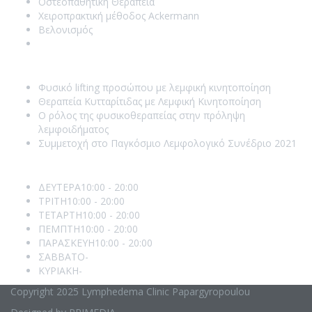
Οστεοπαθητική Θεραπεία
Χειροπρακτική μέθοδος Ackermann
Βελονισμός
PEMF Therapy
Recent Posts
Φυσικό lifting προσώπου με λεμφική κινητοποίηση
Θεραπεία Κυτταρίτιδας με Λεμφική Κινητοποίηση
Ο ρόλος της φυσικοθεραπείας στην πρόληψη
λεμφοιδήματος
Συμμετοχή στο Παγκόσμιο Λεμφολογικό Συνέδριο 2021
Opening Hours
ΔΕΥΤΕΡΑ
10:00 - 20:00
ΤΡΙΤΗ
10:00 - 20:00
ΤΕΤΑΡΤΗ
10:00 - 20:00
ΠΕΜΠΤΗ
10:00 - 20:00
ΠΑΡΑΣΚΕΥΗ
10:00 - 20:00
ΣΑΒΒΑΤΟ
-
ΚΥΡΙΑΚΗ
-
Copyright 2025 Lymphedema Clinic Papargyropoulou