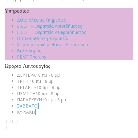
Υπηρεσίες
Δείτε όλες τις Υπηρεσίες
E-LDT – Θεραπεία Λιποιδήματος
E-LDT – Θεραπεία Λεμφοιδήματος
Οστεοπαθητική Θεραπεία
Χειροπρακτική μέθοδος Ackermann
Βελονισμός
PEMF Therapy
Ωράριο Λειτουργίας
ΔΕΥΤΕΡΑ
10 πμ - 8 μμ
ΤΡΙΤΗ
10 πμ - 8 μμ
ΤΕΤΑΡΤΗ
10 πμ - 8 μμ
ΠΕΜΠΤΗ
10 πμ - 8 μμ
ΠΑΡΑΣΚΕΥΗ
10 πμ - 8 μμ
ΣΑΒΒΑΤΟ
-
ΚΥΡΙΑΚΗ
-
Κλινική Ψυχικό