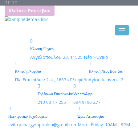
Κλείστε Ραντεβού
Κλινική Ψυχικό
Αγγελόπουλου 23, 11525 Νέο Ψυχικό
Κλινική Γλυφάδα
Κλινική Νέος Βουτζάς
Πλ. Εσπερίδων 2-4 , 16674 Γλυφάδα
Αγίου Ιωάννου 2
Τηλέφωνο Επικοινωνίας
WhatsApp
213 00 17 255
694 9196 277
Ηλεκτρονικό Ταχυδρομείο
Ώρες Λειτουργίας
evita.papargyropoulou@gmail.com
Mon - Friday: 10AM - 8PM