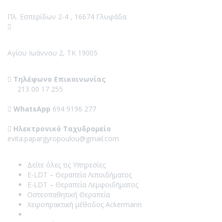
Κλινική Γλυφάδα
Πλ. Εσπερίδων 2-4 , 16674 Γλυφάδα
Κλινική Νέος Βουτζάς
Αγίου Ιωάννου 2, ΤΚ 19005
Contact Us
Τηλέφωνο Επικοινωνίας
213 00 17 255
WhatsApp
694 9196 277
Ηλεκτρονικό Ταχυδρομείο
evita.papargyropoulou@gmail.com
Our Services
Δείτε όλες τις Υπηρεσίες
E-LDT – Θεραπεία Λιποιδήματος
E-LDT – Θεραπεία Λεμφοιδήματος
Οστεοπαθητική Θεραπεία
Χειροπρακτική μέθοδος Ackermann
Βελονισμός