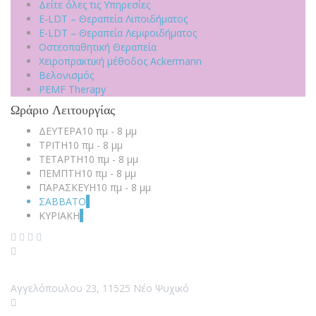
Δείτε όλες τις Υπηρεσίες
E-LDT – Θεραπεία Λιποιδήματος
E-LDT – Θεραπεία Λεμφοιδήματος
Οστεοπαθητική Θεραπεία
Χειροπρακτική μέθοδος Ackermann
Βελονισμός
PEMF Therapy
Ωράριο Λειτουργίας
ΔΕΥΤΕΡΑ
10 πμ - 8 μμ
ΤΡΙΤΗ
10 πμ - 8 μμ
ΤΕΤΑΡΤΗ
10 πμ - 8 μμ
ΠΕΜΠΤΗ
10 πμ - 8 μμ
ΠΑΡΑΣΚΕΥΗ
10 πμ - 8 μμ
ΣΑΒΒΑΤΟ
-
ΚΥΡΙΑΚΗ
-
Κλινική Ψυχικό
Αγγελόπουλου 23, 11525 Νέο Ψυχικό