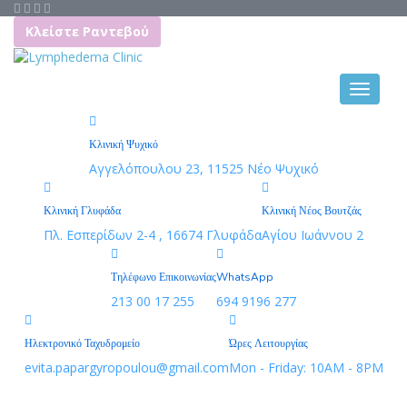
Κλείστε Ραντεβού
Κλινική Ψυχικό
Αγγελόπουλου 23, 11525 Νέο Ψυχικό
Κλινική Γλυφάδα
Κλινική Νέος Βουτζάς
Πλ. Εσπερίδων 2-4 , 16674 Γλυφάδα
Αγίου Ιωάννου 2
Τηλέφωνο Επικοινωνίας
WhatsApp
213 00 17 255
694 9196 277
Ηλεκτρονικό Ταχυδρομείο
Ώρες Λειτουργίας
evita.papargyropoulou@gmail.com
Mon - Friday: 10AM - 8PM