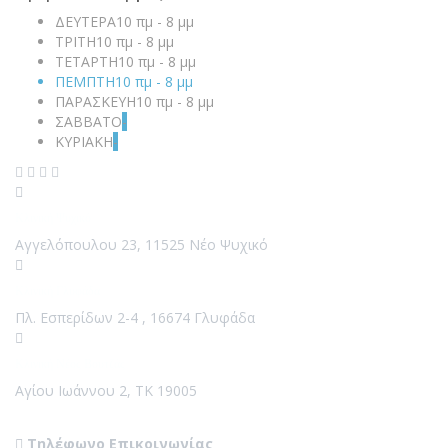
ΔΕΥΤΕΡΑ
10 πμ - 8 μμ
ΤΡΙΤΗ
10 πμ - 8 μμ
ΤΕΤΑΡΤΗ
10 πμ - 8 μμ
ΠΕΜΠΤΗ
10 πμ - 8 μμ
ΠΑΡΑΣΚΕΥΗ
10 πμ - 8 μμ
ΣΑΒΒΑΤΟ
-
ΚΥΡΙΑΚΗ
-
Κλινική Ψυχικό
Αγγελόπουλου 23, 11525 Νέο Ψυχικό
Κλινική Γλυφάδα
Πλ. Εσπερίδων 2-4 , 16674 Γλυφάδα
Κλινική Νέος Βουτζάς
Αγίου Ιωάννου 2, ΤΚ 19005
Contact Us
Τηλέφωνο Επικοινωνίας