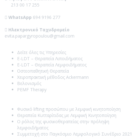
213 00 17 255
WhatsApp
694 9196 277
Ηλεκτρονικό Ταχυδρομείο
evita.papargyropoulou@gmail.com
Our Services
Δείτε όλες τις Υπηρεσίες
E-LDT – Θεραπεία Λιποιδήματος
E-LDT – Θεραπεία Λεμφοιδήματος
Οστεοπαθητική Θεραπεία
Χειροπρακτική μέθοδος Ackermann
Βελονισμός
PEMF Therapy
Recent Posts
Φυσικό lifting προσώπου με λεμφική κινητοποίηση
Θεραπεία Κυτταρίτιδας με Λεμφική Κινητοποίηση
Ο ρόλος της φυσικοθεραπείας στην πρόληψη
λεμφοιδήματος
Συμμετοχή στο Παγκόσμιο Λεμφολογικό Συνέδριο 2021