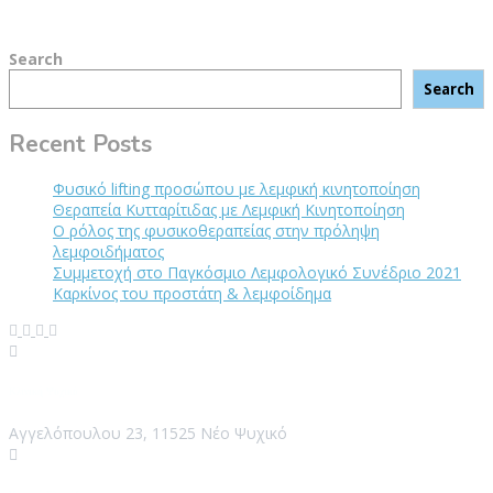
Search
Search
Recent Posts
Φυσικό lifting προσώπου με λεμφική κινητοποίηση
Θεραπεία Κυτταρίτιδας με Λεμφική Κινητοποίηση
Ο ρόλος της φυσικοθεραπείας στην πρόληψη
λεμφοιδήματος
Συμμετοχή στο Παγκόσμιο Λεμφολογικό Συνέδριο 2021
Καρκίνος του προστάτη & λεμφοίδημα
Κλινική Ψυχικό
Αγγελόπουλου 23, 11525 Νέο Ψυχικό