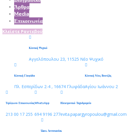
Άρθρα
Media
Επικοινωνία
Κλείστε Ραντεβού
Κλινική Ψυχικό
Αγγελόπουλου 23, 11525 Νέο Ψυχικό
Κλινική Γλυφάδα
Κλινική Νέος Βουτζάς
Πλ. Εσπερίδων 2-4 , 16674 Γλυφάδα
Αγίου Ιωάννου 2
Τηλέφωνο Επικοινωνίας
WhatsApp
Ηλεκτρονικό Ταχυδρομείο
213 00 17 255
694 9196 277
evita.papargyropoulou@gmail.com
Ώρες Λειτουργίας