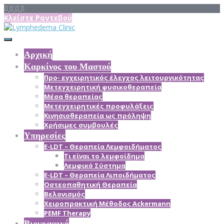
Κλείστε Ραντεβού
Αρχική
Καρκίνος του Μαστού
Προ- εγχειρητικός έλεγχος λειτουργικότητας
Μετεγχειρητική φυσικοθεραπεία
Μέσα θεραπείας
Mετεγχειρητικές προφυλάξεις
Κινησιοθεραπεία ως πρόληψη
Χρήσιμες συμβουλές
Υπηρεσίες
E-LDT – Θεραπεία Λεμφοιδήματος
Τι είναι το λεμφοίδημα
Λεμφικό Σύστημα
E-LDT – Θεραπεία Λιποιδήματος
Οστεοπαθητική Θεραπεία
Βελονισμός
Χειροπρακτική Μέθοδος Ackermann
PEMF Therapy
Βιογραφικό