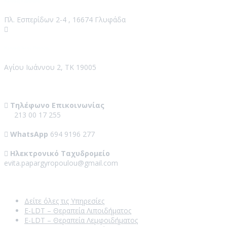
Κλινική Γλυφάδα
Πλ. Εσπερίδων 2-4 , 16674 Γλυφάδα
Κλινική Νέος Βουτζάς
Αγίου Ιωάννου 2, ΤΚ 19005
Contact Us
Τηλέφωνο Επικοινωνίας
213 00 17 255
WhatsApp
694 9196 277
Ηλεκτρονικό Ταχυδρομείο
evita.papargyropoulou@gmail.com
Our Services
Δείτε όλες τις Υπηρεσίες
E-LDT – Θεραπεία Λιποιδήματος
E-LDT – Θεραπεία Λεμφοιδήματος