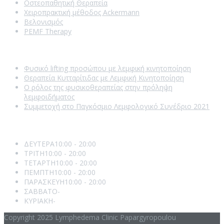
Οστεοπαθητική Θεραπεία
Χειροπρακτική μέθοδος Ackermann
Βελονισμός
PEMF Therapy
Recent Posts
Φυσικό lifting προσώπου με λεμφική κινητοποίηση
Θεραπεία Κυτταρίτιδας με Λεμφική Κινητοποίηση
Ο ρόλος της φυσικοθεραπείας στην πρόληψη
λεμφοιδήματος
Συμμετοχή στο Παγκόσμιο Λεμφολογικό Συνέδριο 2021
Opening Hours
ΔΕΥΤΕΡΑ
10:00 - 20:00
ΤΡΙΤΗ
10:00 - 20:00
ΤΕΤΑΡΤΗ
10:00 - 20:00
ΠΕΜΠΤΗ
10:00 - 20:00
ΠΑΡΑΣΚΕΥΗ
10:00 - 20:00
ΣΑΒΒΑΤΟ
-
ΚΥΡΙΑΚΗ
-
Copyright 2025 Lymphedema Clinic Papargyropoulou