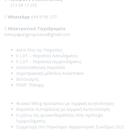
213 00 17 255
WhatsApp
694 9196 277
Ηλεκτρονικό Ταχυδρομείο
evita.papargyropoulou@gmail.com
Our Services
Δείτε όλες τις Υπηρεσίες
E-LDT – Θεραπεία Λιποιδήματος
E-LDT – Θεραπεία Λεμφοιδήματος
Οστεοπαθητική Θεραπεία
Χειροπρακτική μέθοδος Ackermann
Βελονισμός
PEMF Therapy
Recent Posts
Φυσικό lifting προσώπου με λεμφική κινητοποίηση
Θεραπεία Κυτταρίτιδας με Λεμφική Κινητοποίηση
Ο ρόλος της φυσικοθεραπείας στην πρόληψη
λεμφοιδήματος
Συμμετοχή στο Παγκόσμιο Λεμφολογικό Συνέδριο 2021