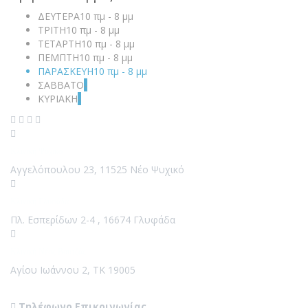
ΔΕΥΤΕΡΑ
10 πμ - 8 μμ
ΤΡΙΤΗ
10 πμ - 8 μμ
ΤΕΤΑΡΤΗ
10 πμ - 8 μμ
ΠΕΜΠΤΗ
10 πμ - 8 μμ
ΠΑΡΑΣΚΕΥΗ
10 πμ - 8 μμ
ΣΑΒΒΑΤΟ
-
ΚΥΡΙΑΚΗ
-
Κλινική Ψυχικό
Αγγελόπουλου 23, 11525 Νέο Ψυχικό
Κλινική Γλυφάδα
Πλ. Εσπερίδων 2-4 , 16674 Γλυφάδα
Κλινική Νέος Βουτζάς
Αγίου Ιωάννου 2, ΤΚ 19005
Contact Us
Τηλέφωνο Επικοινωνίας