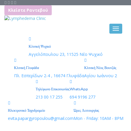
Κλείστε Ραντεβού
Κλινική Ψυχικό
Αγγελόπουλου 23, 11525 Νέο Ψυχικό
Κλινική Γλυφάδα
Κλινική Νέος Βουτζάς
Πλ. Εσπερίδων 2-4 , 16674 Γλυφάδα
Αγίου Ιωάννου 2
Τηλέφωνο Επικοινωνίας
WhatsApp
213 00 17 255
694 9196 277
Ηλεκτρονικό Ταχυδρομείο
Ώρες Λειτουργίας
evita.papargyropoulou@gmail.com
Mon - Friday: 10AM - 8PM