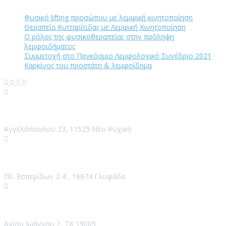
Φυσικό lifting προσώπου με λεμφική κινητοποίηση
Θεραπεία Κυτταρίτιδας με Λεμφική Κινητοποίηση
Ο ρόλος της φυσικοθεραπείας στην πρόληψη
λεμφοιδήματος
Συμμετοχή στο Παγκόσμιο Λεμφολογικό Συνέδριο 2021
Καρκίνος του προστάτη & λεμφοίδημα
Κλινική Ψυχικό
Αγγελόπουλου 23, 11525 Νέο Ψυχικό
Κλινική Γλυφάδα
Πλ. Εσπερίδων 2-4 , 16674 Γλυφάδα
Κλινική Νέος Βουτζάς
Αγίου Ιωάννου 2, ΤΚ 19005