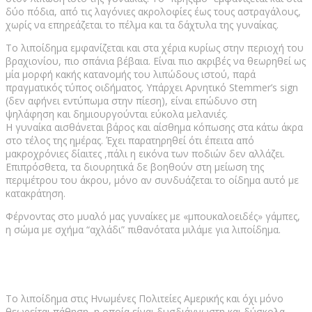
δύο πόδια, από τις λαγόνιες ακρολοφίες έως τους αστραγάλους,
χωρίς να επηρεάζεται το πέλμα και τα δάχτυλα της γυναίκας.
Το λιποίδημα εμφανίζεται και στα χέρια κυρίως στην περιοχή του
βραχιονίου, πιο σπάνια βέβαια. Είναι πιο ακριβές να θεωρηθεί ως
μία μορφή κακής κατανομής του λιπώδους ιστού, παρά
πραγματικός τύπος οιδήματος. Υπάρχει Αρνητικό Stemmer’s sign
(δεν αφήνει εντύπωμα στην πίεση), είναι επώδυνο στη
ψηλάφηση και δημιουργούνται εύκολα μελανιές.
Η γυναίκα αισθάνεται βάρος και αίσθημα κόπωσης στα κάτω άκρα
στο τέλος της ημέρας. Έχει παρατηρηθεί ότι έπειτα από
μακροχρόνιες δίαιτες ,πάλι η εικόνα των ποδιών δεν αλλάζει.
Επιπρόσθετα, τα διουρητικά δε βοηθούν στη μείωση της
περιμέτρου του άκρου, μόνο αν συνδυάζεται το οίδημα αυτό με
κατακράτηση.
Φέρνοντας στο μυαλό μας γυναίκες με «μπουκαλοειδές» γάμπες,
η σώμα με σχήμα “αχλάδι” πιθανότατα μιλάμε για λιποίδημα.
Το λιποίδημα στις Ηνωμένες Πολιτείες Αμερικής και όχι μόνο
θεωρείται πάθηση, η οποία είναι δυσδιάγνωστη και δύσκολα