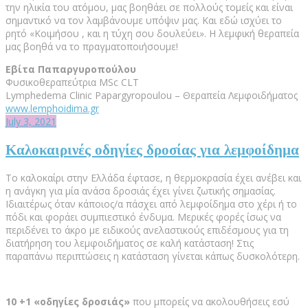
την ηλικία του ατόμου, μας βοηθάει σε πολλούς τομείς και είναι
σημαντικό να τον λαμβάνουμε υπόψιν μας. Και εδώ ισχύει το
ρητό «Κοιμήσου , και η τύχη σου δουλεύει». Η λεμφική θεραπεία
μας βοηθά να το πραγματοποιήσουμε!
Εβίτα Παπαργυροπούλου
Φυσικοθεραπεύτρια MSc CLT
Lymphedema Clinic Papargyropoulou – Θεραπεία Λεμφοιδήματος
www.lemphoidima.gr
July 3, 2021
Καλοκαιρινές οδηγίες δροσίας για λεμφοίδημα
Το καλοκαίρι στην Ελλάδα έφτασε, η θερμοκρασία έχει ανέβει και
η ανάγκη για μία ανάσα δροσιάς έχει γίνει ζωτικής σημασίας.
Ιδιαιτέρως όταν κάποιος/α πάσχει από λεμφοίδημα στο χέρι ή το
πόδι και φοράει συμπιεστικό ένδυμα. Μερικές φορές ίσως να
περιδένει το άκρο με ειδικούς ανελαστικούς επιδέσμους για τη
διατήρηση του λεμφοιδήματος σε καλή κατάσταση! Στις
παραπάνω περιπτώσεις η κατάσταση γίνεται κάπως δυσκολότερη.
10 +1 «οδηγίες δροσιάς»
που μπορείς να ακολουθήσεις εσύ