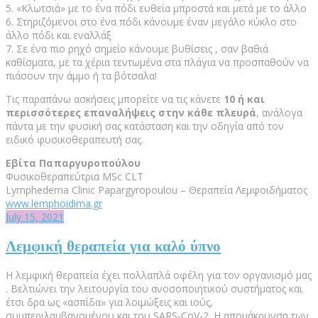
5. «Κλωτσιά» με το ένα πόδι ευθεία μπροστά και μετά με το άλλο
6. Στηριζόμενοι στο ένα πόδι κάνουμε έναν μεγάλο κύκλο στο
άλλο πόδι και εναλλάξ
7. Σε ένα πιο ρηχό σημείο κάνουμε βυθίσεις , σαν βαθιά
καθίσματα, με τα χέρια τεντωμένα στα πλάγια να προσπαθούν να
πιάσουν την άμμο ή τα βότσαλα!
Τις παραπάνω ασκήσεις μπορείτε να τις κάνετε
10 ή και
περισσότερες επαναλήψεις στην κάθε πλευρά
, ανάλογα
πάντα με την φυσική σας κατάσταση και την οδηγία από τον
ειδικό φυσικοθεραπευτή σας.
Εβίτα Παπαργυροπούλου
Φυσικοθεραπεύτρια MSc CLT
Lymphedema Clinic Papargyropoulou – Θεραπεία Λεμφοιδήματος
www.lemphoidima.gr
July 15, 2021
Λεμφική θεραπεία για καλό ύπνο
Η λεμφική θεραπεία έχει πολλαπλά οφέλη για τον οργανισμό μας
. Βελτιώνει την λειτουργία του ανοσοποιητικού συστήματος και
έτσι δρα ως «ασπίδα» για λοιμώξεις και ιούς,
συμπεριλαμβανομένου και του SARS-CoV-2. Η απομάκρυνση των