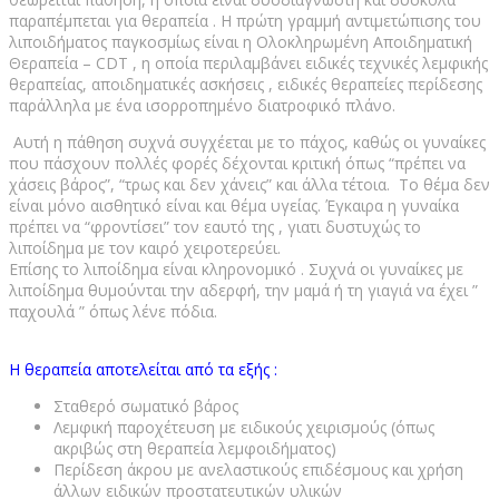
παραπέμπεται για θεραπεία . Η πρώτη γραμμή αντιμετώπισης του
λιποιδήματος παγκοσμίως είναι η Ολοκληρωμένη Αποιδηματική
Θεραπεία – CDT , η οποία περιλαμβάνει ειδικές τεχνικές λεμφικής
θεραπείας, αποιδηματικές ασκήσεις , ειδικές θεραπείες περίδεσης
παράλληλα με ένα ισορροπημένο διατροφικό πλάνο.
Αυτή η πάθηση συχνά συγχέεται με το πάχος, καθώς οι γυναίκες
που πάσχουν πολλές φορές δέχονται κριτική όπως “πρέπει να
χάσεις βάρος”, “τρως και δεν χάνεις” και άλλα τέτοια. Το θέμα δεν
είναι μόνο αισθητικό είναι και θέμα υγείας. Έγκαιρα η γυναίκα
πρέπει να “φροντίσει” τον εαυτό της , γιατι δυστυχώς το
λιποίδημα με τον καιρό χειροτερεύει.
Επίσης το λιποίδημα είναι κληρονομικό . Συχνά οι γυναίκες με
λιποίδημα θυμούνται την αδερφή, την μαμά ή τη γιαγιά να έχει ”
παχουλά ” όπως λένε πόδια.
Η θεραπεία αποτελείται από τα εξής :
Σταθερό σωματικό βάρος
Λεμφική παροχέτευση με ειδικούς χειρισμούς (όπως
ακριβώς στη θεραπεία λεμφοιδήματος)
Περίδεση άκρου με ανελαστικούς επιδέσμους και χρήση
άλλων ειδικών προστατευτικών υλικών