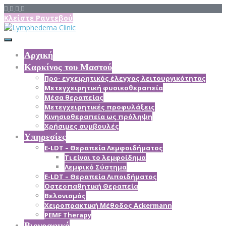
Κλείστε Ραντεβού
Αρχική
Καρκίνος του Μαστού
Προ- εγχειρητικός έλεγχος λειτουργικότητας
Μετεγχειρητική φυσικοθεραπεία
Μέσα θεραπείας
Mετεγχειρητικές προφυλάξεις
Κινησιοθεραπεία ως πρόληψη
Χρήσιμες συμβουλές
Υπηρεσίες
E-LDT – Θεραπεία Λεμφοιδήματος
Τι είναι το λεμφοίδημα
Λεμφικό Σύστημα
E-LDT – Θεραπεία Λιποιδήματος
Οστεοπαθητική Θεραπεία
Βελονισμός
Χειροπρακτική Μέθοδος Ackermann
PEMF Therapy
Βιογραφικό