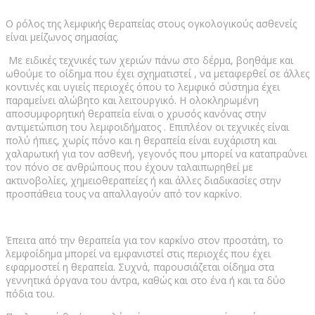
Ο ρόλος της λεμφικής θεραπείας στους ογκολογικούς ασθενείς
είναι μείζωνος σημασίας.
Με ειδικές τεχνικές των χεριών πάνω στο δέρμα, βοηθάμε και
ωθούμε το οίδημα που έχει σχηματιστεί , να μεταφερθεί σε άλλες
κοντινές και υγιείς περιοχές όπου το λεμφικό σύστημα έχει
παραμείνει αλώβητο και λειτουργικό. Η ολοκληρωμένη
αποσυμφορητική θεραπεία είναι ο χρυσός κανόνας στην
αντιμετώπιση του λεμφοιδήματος . Επιπλέον οι τεχνικές είναι
πολύ ήπιες, χωρίς πόνο και η θεραπεία είναι ευχάριστη και
χαλαρωτική για τον ασθενή, γεγονός που μπορεί να καταπραΰνει
τον πόνο σε ανθρώπους που έχουν ταλαιπωρηθεί με
ακτινοβολίες, χημειοθεραπείες ή και άλλες διαδικασίες στην
προσπάθεια τους να απαλλαγούν από τον καρκίνο.
Έπειτα από την θεραπεία για τον καρκίνο στον προστάτη, το
λεμφοίδημα μπορεί να εμφανιστεί στις περιοχές που έχει
εφαρμοστεί η θεραπεία. Συχνά, παρουσιάζεται οίδημα στα
γεννητικά όργανα του άντρα, καθώς και στο ένα ή και τα δύο
πόδια του.