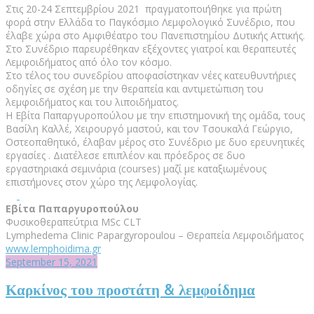
Στις 20-24 Σεπτεμβρίου 2021 πραγματοποιήθηκε για πρώτη
φορά στην Ελλάδα το Παγκόσμιο Λεμφολογικό Συνέδριο, που
έλαβε χώρα στο Αμφιθέατρο του Πανεπιστημίου Δυτικής Αττικής.
Στο Συνέδριο παρευρέθηκαν εξέχοντες γιατροί και θεραπευτές
Λεμφοιδήματος από όλο τον κόσμο.
Στο τέλος του συνεδρίου αποφασίστηκαν νέες κατευθυντήριες
οδηγίες σε σχέση με την θεραπεία και αντιμετώπιση του
λεμφοιδήματος και του λιποιδήματος.
Η Εβίτα Παπαργυροπούλου με την επιστημονική της ομάδα, τους
Βασίλη Καλλέ, Χειρουργό μαστού, και τον Τσουκαλά Γεώργιο,
Οστεοπαθητικό, έλαβαν μέρος στο Συνέδριο με δυο ερευνητικές
εργασίες . Διατέλεσε επιπλέον και πρόεδρος σε δυο
εργαστηριακά σεμινάρια (courses) μαζί με καταξιωμένους
επιστήμονες στον χώρο της Λεμφολογίας.
Εβίτα Παπαργυροπούλου
Φυσικοθεραπεύτρια MSc CLT
Lymphedema Clinic Papargyropoulou – Θεραπεία Λεμφοιδήματος
www.lemphoidima.gr
September 15, 2021
Καρκίνος του προστάτη & λεμφοίδημα