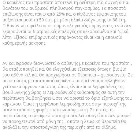
Ο καρκίνος του προστάτη αποτελεί τη δεύτερη πιο συχνή αιτία
θανάτου του ανδρικού πληθυσμού παγκοσμίως. Τα ποσοστά
επιβίωσης είναι πάνω από 25% και ο κίνδυνος εμφάνισης του
αυξάνεται μετά τα 50 έτη, με μέση ηλικία διάγνωσης τα 68 έτη.
Πιθανόν να οφείλεται σε ορμονολογικούς παράγοντες, ενώ δεν
εξαιρούνται οι διατροφικές επιλογές σε κεκορεσμένα και ζωικά
λίπη. Εξίσου επιβαρυντικός παράγοντας είναι και η απουσία
καθημερινής άσκησης.
Αν και εφόσον διαγνωστεί ο ασθενής με καρκίνο του προστάτη ,
θα σταδιοποιηθεί και θα ελεγχθεί με εξετάσεις όπως η βιοψία
του αδένα κτλ και θα προχωρήσει σε θεραπεία – χειρουργείο. Σε
περιπτώσεις μεταστατικού καρκίνου μπορεί να προσβληθούν
γειτονικά όργανα και ίστοι, όπως είναι και οι λεμφαδένες της
βουβωνικής χώρας. Ο λεμφαδενικός καθαρισμός σε αυτή την
περίπτωση θα βοηθήσει ώστε να οριστεί το όριο εξάπλωσης του
καρκίνου. Όμως η εμφάνιση λεμφοιδήματος στην περιοχή της
πυέλου κάποιες φορές είναι αναπόφευκτη. Σε αυτές τις
περιπτώσεις το λεμφικό σύστημα δυσλειτουργεί και δεν μπορεί
να παροχετευτεί από μόνη της , οπότε η λεμφική θεραπεία θα
αναλάβει την αποστράγγιση της περιοχής από το οίδημα.