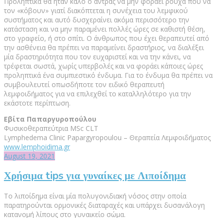
Προληπτικά θα ήταν καλό ο άντρας να μην φοράει ρούχα που να
τον «κόβουν» γιατί διακόπτεται η συνέχεια του λεμφικού
συστήματος και αυτό δυσχεραίνει ακόμα περισσότερο την
κατάσταση και να μην παραμένει πολλές ώρες σε καθιστή θέση,
στο γραφείο, ή στο σπίτι. Ο άνθρωπος που έχει θεραπευτεί από
την ασθένεια θα πρέπει να παραμείνει δραστήριος, να διαλέξει
μία δραστηριότητα που τον ευχαριστεί και να την κάνει, να
τρέφεται σωστά, χωρίς υπερβολές και να φοράει κάποιες ώρες
προληπτικά ένα συμπιεστικό ένδυμα. Για το ένδυμα θα πρέπει να
συμβουλευτεί οπωσδήποτε τον ειδικό θεραπευτή
λεμφοιδήματος για να επιλεχθεί το καταλληλότερο για την
εκάστοτε περίπτωση.
Εβίτα Παπαργυροπούλου
Φυσικοθεραπεύτρια MSc CLT
Lymphedema Clinic Papargyropoulou – Θεραπεία Λεμφοιδήματος
www.lemphoidima.gr
August 19, 2021
Χρήσιμα tips για γυναίκες με Λιποίδημα
Το λιποίδημα είναι μία πολυγονιδιακή νόσος στην οποία
παρατηρούνται ορμονικές διαταραχές και υπάρχει δυσανάλογη
κατανομή λίπους στο γυναικείο σώμα.