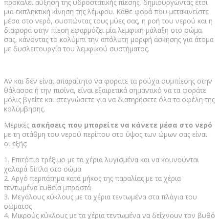
προκαλεί αύξηση της υδροστατικής πίεσης, δημιουργώντας έτσι
μια εκπληκτική κίνηση της λέμφου. Κάθε φορά που μετακινείστε
μέσα στο νερό, συσπώντας τους μύες σας, η ροή του νερού και η
διαφορά στην πίεση εφαρμόζει μία λεμφική μάλαξη στο σώμα
σας, κάνοντας το κολύμπι την απόλυτη μορφή άσκησης για άτομα
με δυσλειτουργία του λεμφικού συστήματος.
Αν και δεν είναι απαραίτητο να φοράτε τα ρούχα συμπίεσης στην
θάλασσα ή την πισίνα, είναι εξαιρετικά σημαντικό να τα φοράτε
μόλις βγείτε και στεγνώσετε για να διατηρήσετε όλα τα οφέλη της
κολύμβησης.
Μερικές
ασκήσεις που μπορείτε να κάνετε μέσα στο νερό
με τη στάθμη του νερού περίπου στο ύψος των ώμων σας είναι
οι εξής:
1. Επιτόπιο τρέξιμο με τα χέρια λυγισμένα και να κουνούνται
χαλαρά δίπλα στο σώμα
2. Αργό περπάτημα κατά μήκος της παραλίας με τα χέρια
τεντωμένα ευθεία μπροστά
3. Μεγάλους κύκλους με τα χέρια τεντωμένα στα πλάγια του
σώματος
4. Μικρούς κύκλους με τα χέρια τεντωμένα να δείχνουν τον βυθό