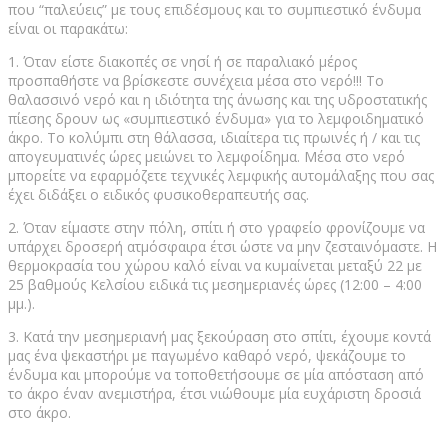
που “παλεύεις” με τους επιδέσμους και το συμπιεστικό ένδυμα
είναι οι παρακάτω:
1. Όταν είστε διακοπές σε νησί ή σε παραλιακό μέρος
προσπαθήστε να βρίσκεστε συνέχεια μέσα στο νερό!!! Το
θαλασσινό νερό και η ιδιότητα της άνωσης και της υδροστατικής
πίεσης δρουν ως «συμπιεστικό ένδυμα» για το λεμφοιδηματικό
άκρο. Το κολύμπι στη θάλασσα, ιδιαίτερα τις πρωινές ή / και τις
απογευματινές ώρες μειώνει το λεμφοίδημα. Μέσα στο νερό
μπορείτε να εφαρμόζετε τεχνικές λεμφικής αυτομάλαξης που σας
έχει διδάξει ο ειδικός φυσικοθεραπευτής σας.
2. Όταν είμαστε στην πόλη, σπίτι ή στο γραφείο φρονίζουμε να
υπάρχει δροσερή ατμόσφαιρα έτσι ώστε να μην ζεσταινόμαστε. Η
θερμοκρασία του χώρου καλό είναι να κυμαίνεται μεταξύ 22 με
25 βαθμούς Κελσίου ειδικά τις μεσημεριανές ώρες (12:00 – 4:00
μμ.).
3. Κατά την μεσημεριανή μας ξεκούραση στο σπίτι, έχουμε κοντά
μας ένα ψεκαστήρι με παγωμένο καθαρό νερό, ψεκάζουμε το
ένδυμα και μπορούμε να τοποθετήσουμε σε μία απόσταση από
το άκρο έναν ανεμιστήρα, έτσι νιώθουμε μία ευχάριστη δροσιά
στο άκρο.