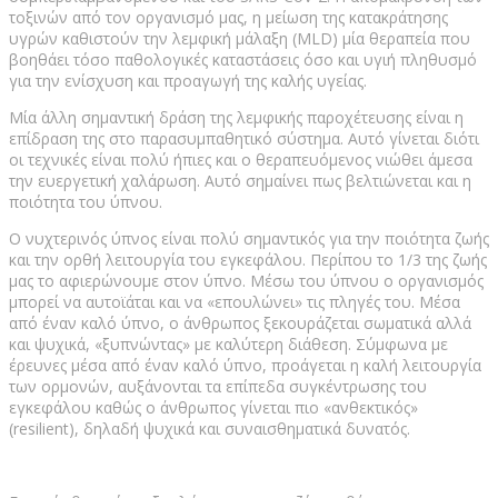
τοξινών από τον οργανισμό μας, η μείωση της κατακράτησης
υγρών καθιστούν την λεμφική μάλαξη (MLD) μία θεραπεία που
βοηθάει τόσο παθολογικές καταστάσεις όσο και υγιή πληθυσμό
για την ενίσχυση και προαγωγή της καλής υγείας.
Μία άλλη σημαντική δράση της λεμφικής παροχέτευσης είναι η
επίδραση της στο παρασυμπαθητικό σύστημα. Αυτό γίνεται διότι
οι τεχνικές είναι πολύ ήπιες και ο θεραπευόμενος νιώθει άμεσα
την ευεργετική χαλάρωση. Αυτό σημαίνει πως βελτιώνεται και η
ποιότητα του ύπνου.
Ο νυχτερινός ύπνος είναι πολύ σημαντικός για την ποιότητα ζωής
και την ορθή λειτουργία του εγκεφάλου. Περίπου το 1/3 της ζωής
μας το αφιερώνουμε στον ύπνο. Μέσω του ύπνου ο οργανισμός
μπορεί να αυτοϊάται και να «επουλώνει» τις πληγές του. Μέσα
από έναν καλό ύπνο, ο άνθρωπος ξεκουράζεται σωματικά αλλά
και ψυχικά, «ξυπνώντας» με καλύτερη διάθεση. Σύμφωνα με
έρευνες μέσα από έναν καλό ύπνο, προάγεται η καλή λειτουργία
των ορμονών, αυξάνονται τα επίπεδα συγκέντρωσης του
εγκεφάλου καθώς ο άνθρωπος γίνεται πιο «ανθεκτικός»
(resilient), δηλαδή ψυχικά και συναισθηματικά δυνατός.