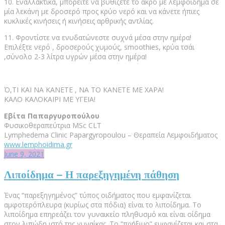
10. Εναλλακτικά, μπορείτε να βυθίζετε το άκρο με λεμφοίδημα σε
μία λεκάνη με δροσερό προς κρύο νερό και να κάνετε ήπιες
κυκλικές κινήσεις ή κινήσεις αρθρικής αντλίας.
11. Φροντίστε να ενυδατώνεστε συχνά μέσα στην ημέρα!
Επιλέξτε νερό , δροσερούς χυμούς, smoothies, κρύα τσάι
,σύνολο 2-3 λίτρα υγρών μέσα στην ημέρα!
Ό,ΤΙ ΚΑΙ ΝΑ ΚΑΝΕΤΕ , ΝΑ ΤΟ ΚΑΝΕΤΕ ΜΕ ΧΑΡΑ!
ΚΑΛΟ ΚΑΛΟΚΑΙΡΙ ΜΕ ΥΓΕΙΑ!
Εβίτα Παπαργυροπούλου
Φυσικοθεραπεύτρια MSc CLT
Lymphedema Clinic Papargyropoulou – Θεραπεία Λεμφοιδήματος
www.lemphoidima.gr
June 9, 2021
Λιποίδημα – Η παρεξηγημένη πάθηση
Ένας “παρεξηγημένος” τύπος οιδήματος που εμφανίζεται
αμφοτερόπλευρα (κυρίως στα πόδια) είναι το λιποίδημα. Το
λιποίδημα επηρεάζει τον γυναικείο πληθυσμό και είναι οίδημα
στον λιπώδη ιστό της γυναίκας. Το “πρήξιμο” εμφανίζεται και στα