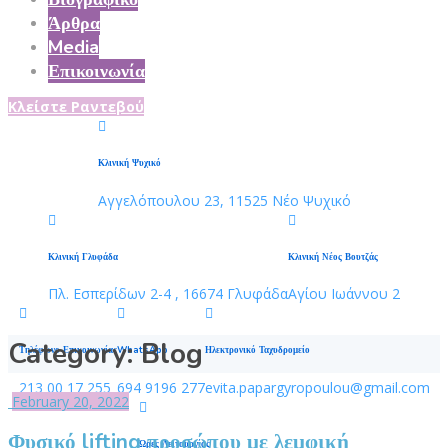
Άρθρα
Media
Επικοινωνία
Κλείστε Ραντεβού
Κλινική Ψυχικό
Αγγελόπουλου 23, 11525 Νέο Ψυχικό
Κλινική Γλυφάδα
Κλινική Νέος Βουτζάς
Πλ. Εσπερίδων 2-4 , 16674 Γλυφάδα
Αγίου Ιωάννου 2
Category:
Blog
Τηλέφωνο Επικοινωνίας
WhatsApp
Ηλεκτρονικό Ταχυδρομείο
213 00 17 255
694 9196 277
evita.papargyropoulou@gmail.com
February 20, 2022
Φυσικό lifting προσώπου με λεμφική
Ώρες Λειτουργίας