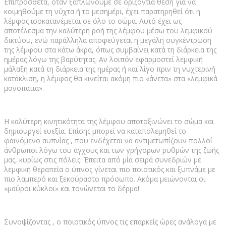
Επιπρόσθετα, όταν ξαπλώνουμε σε οριζόντια θέση για να
κοιμηθούμε τη νύχτα ή το μεσημέρι, έχει παρατηρηθεί ότι η
λέμφος ισοκατανέμεται σε όλο το σώμα. Αυτό έχει ως
αποτέλεσμα την καλύτερη ροή της λέμφου μέσω του λεμφικού
δικτύου, ενώ παράλληλα αποφεύγεται η μεγάλη συγκέντρωση
της λέμφου στα κάτω άκρα, όπως συμβαίνει κατά τη διάρκεια της
ημέρας λόγω της βαρύτητας. Αν λοιπόν εφαρμοστεί λεμφική
μάλαξη κατά τη διάρκεια της ημέρας ή και λίγο πριν τη νυχτερινή
κατάκλιση, η λέμφος θα κινείται ακόμη πιο «άνετα» στα «λεμφικά
μονοπάτια».
Η καλύτερη κινητικότητα της λέμφου αποτοξινώνει το σώμα και
δημιουργεί ευεξία. Επίσης μπορεί να καταπολεμηθεί το
φαινόμενο αυπνίας , που ενδέχεται να αντιμετωπίζουν πολλοί
άνθρωποι λόγω του άγχους και των γρήγορων ρυθμών της ζωής
μας, κυρίως στις πόλεις. Έπειτα από μία σειρά συνεδριών με
λεμφική θεραπεία ο ύπνος γίνεται πιο ποιοτικός και ξυπνάμε με
πιο λαμπερό και ξεκούραστο πρόσωπο. Ακόμα μειώνονται οι
«μαύροι κύκλοι» και τονώνεται το δέρμα!
Συνοψίζοντας , ο ποιοτικός ύπνος τις επαρκείς ώρες ανάλογα με