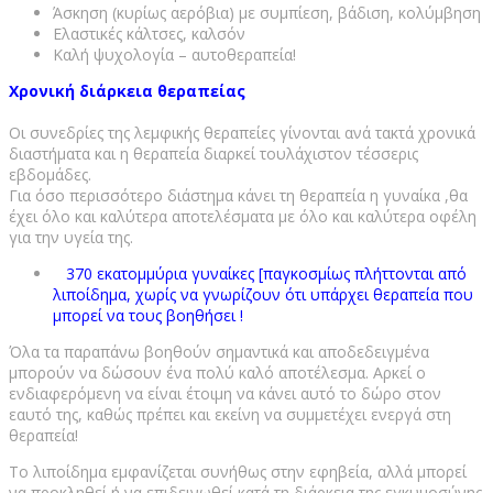
Άσκηση (κυρίως αερόβια) με συμπίεση, βάδιση, κολύμβηση
Ελαστικές κάλτσες, καλσόν
Καλή ψυχολογία – αυτοθεραπεία!
Χρονική διάρκεια θεραπείας
Οι συνεδρίες της λεμφικής θεραπείες γίνονται ανά τακτά χρονικά
διαστήματα και η θεραπεία διαρκεί τουλάχιστον τέσσερις
εβδομάδες.
Για όσο περισσότερο διάστημα κάνει τη θεραπεία η γυναίκα ,θα
έχει όλο και καλύτερα αποτελέσματα με όλο και καλύτερα οφέλη
για την υγεία της.
370 εκατομμύρια γυναίκες [παγκοσμίως πλήττονται από
λιποίδημα, χωρίς να γνωρίζουν ότι υπάρχει θεραπεία που
μπορεί να τους βοηθήσει !
Όλα τα παραπάνω βοηθούν σημαντικά και αποδεδειγμένα
μπορούν να δώσουν ένα πολύ καλό αποτέλεσμα. Αρκεί ο
ενδιαφερόμενη να είναι έτοιμη να κάνει αυτό το δώρο στον
εαυτό της, καθώς πρέπει και εκείνη να συμμετέχει ενεργά στη
θεραπεία!
Το λιποίδημα εμφανίζεται συνήθως στην εφηβεία, αλλά μπορεί
να προκληθεί ή να επιδεινωθεί κατά τη διάρκεια της εγκυμοσύνης