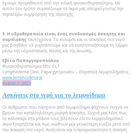
έχουμε προμηθευτεί από την ειδική φυσικοθεραπεύτρια. Με
αυτόν τον τρόπο συμπιέζουμε τα άκρα μας αποφεύγοντας την
περαιτέρω συμφόρηση της περιοχής.
5.
Η υδροθεραπεία είναι ένας συνδυασμός άσκησης και
συμπίεσης
ταυτόχρονα. Το κολύμπι και οι ασκήσεις στο νερό
μας βοηθάνε να γυμναστούμε και να κινητοποιήσουμε τη λέμφο
μέσω της υδροστατικής πίεσης και της άνωσης.
Εβίτα Παπαργυροπούλου
Φυσικοθεραπεύτρια MSc CLT
Lymphedema Clinic Papargyropoulou – Θεραπεία Λεμφοιδήματος
www.lemphoidima.gr
August 2, 2021
Ασκήσεις στο νερό για το λεμφοίδημα
Οι άνθρωποι που πάσχουν από λεμφοίδημα ψάχνουν συχνά να
βρουν την καταλληλότερη μορφή άσκησης. Συχνά μας λένε πως
το καλοκαίρι στα μπάνια τους βλέπουν ότι το λεμφοιδηματικό
άκρο ξεπρήζεται και πως νιώθουν μία γενικότερη ευεξία μετά από
την άσκηση στο νερό. Αυτή είναι και η πραγματικότητα η άσκηση