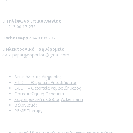
Contact Us
Τηλέφωνο Επικοινωνίας
213 00 17 255
WhatsApp
694 9196 277
Ηλεκτρονικό Ταχυδρομείο
evita.papargyropoulou@gmail.com
Our Services
Δείτε όλες τις Υπηρεσίες
E-LDT – Θεραπεία Λιποιδήματος
E-LDT – Θεραπεία Λεμφοιδήματος
Οστεοπαθητική Θεραπεία
Χειροπρακτική μέθοδος Ackermann
Βελονισμός
PEMF Therapy
Recent Posts
Φυσικό lifting προσώπου με λεμφική κινητοποίηση