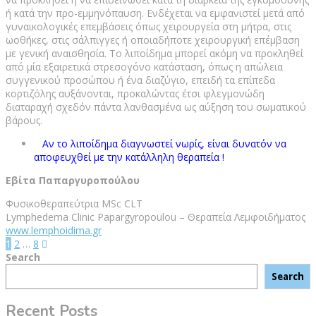
ή κατά την προ-εμμηνόπαυση. Ενδέχεται να εμφανιστεί μετά από
γυναικολογικές επεμβάσεις όπως χειρουργεία στη μήτρα, στις
ωοθήκες, στις σάλπιγγες ή οποιαδήποτε χειρουργική επέμβαση
με γενική αναισθησία. Το λιποίδημα μπορεί ακόμη να προκληθεί
από μία εξαιρετικά στρεσογόνο κατάσταση, όπως η απώλεια
συγγενικού προσώπου ή ένα διαζύγιο, επειδή τα επίπεδα
κορτιζόλης αυξάνονται, προκαλώντας έτσι φλεγμονώδη
διαταραχή σχεδόν πάντα λανθασμένα ως αύξηση του σωματικού
βάρους.
Αν το λιποίδημα διαγνωστεί νωρίς, είναι δυνατόν να
αποφευχθεί με την κατάλληλη θεραπεία !
Εβίτα Παπαργυροπούλου
Φυσικοθεραπεύτρια MSc CLT
Lymphedema Clinic Papargyropoulou – Θεραπεία Λεμφοιδήματος
www.lemphoidima.gr
Posts
1
2
…
8
Search
pagination
Search
Recent Posts