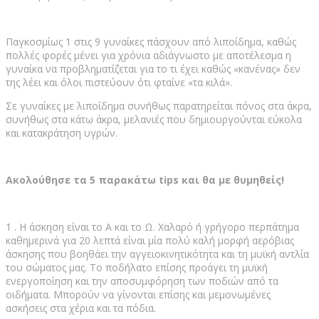
Παγκοσμίως 1 στις 9 γυναίκες πάσχουν από λιποίδημα, καθώς
πολλές φορές μένει για χρόνια αδιάγνωστο με αποτέλεσμα η
γυναίκα να προβληματίζεται για το τι έχει καθώς «κανένας» δεν
της λέει και όλοι πιστεύουν ότι φταίνε «τα κιλά».
Σε γυναίκες με λιποίδημα συνήθως παρατηρείται πόνος στα άκρα,
συνήθως στα κάτω άκρα, μελανιές που δημιουργούνται εύκολα
και κατακράτηση υγρών.
Ακολούθησε τα 5 παρακάτω
tips
και θα με θυμηθείς!
1 . Η άσκηση είναι το Α και το Ω. Χαλαρό ή γρήγορο περπάτημα
καθημερινά για 20 λεπτά είναι μία πολύ καλή μορφή αερόβιας
άσκησης που βοηθάει την αγγειοκινητικότητα και τη μυϊκή αντλία
του σώματος μας. Το ποδήλατο επίσης προάγει τη μυϊκή
ενεργοποίηση και την αποσυμφόρηση των ποδιών από τα
οιδήματα. Μπορούν να γίνονται επίσης και μεμονωμένες
ασκήσεις στα χέρια και τα πόδια.