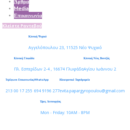
Άρθρα
Media
Επικοινωνία
Κλείστε Ραντεβού
Κλινική Ψυχικό
Αγγελόπουλου 23, 11525 Νέο Ψυχικό
Κλινική Γλυφάδα
Κλινική Νέος Βουτζάς
Πλ. Εσπερίδων 2-4 , 16674 Γλυφάδα
Αγίου Ιωάννου 2
Τηλέφωνο Επικοινωνίας
WhatsApp
Ηλεκτρονικό Ταχυδρομείο
213 00 17 255
694 9196 277
evita.papargyropoulou@gmail.com
Ώρες Λειτουργίας
Mon - Friday: 10AM - 8PM