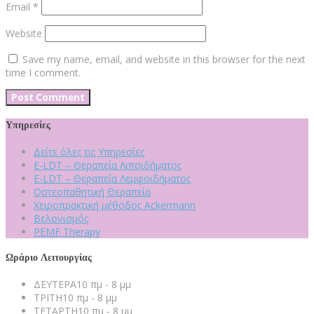
Email
*
Website
Save my name, email, and website in this browser for the next
time I comment.
Υπηρεσίες
Δείτε όλες τις Υπηρεσίες
E-LDT – Θεραπεία Λιποιδήματος
E-LDT – Θεραπεία Λεμφοιδήματος
Οστεοπαθητική Θεραπεία
Χειροπρακτική μέθοδος Ackermann
Βελονισμός
PEMF Therapy
Ωράριο Λειτουργίας
ΔΕΥΤΕΡΑ
10 πμ - 8 μμ
ΤΡΙΤΗ
10 πμ - 8 μμ
ΤΕΤΑΡΤΗ
10 πμ - 8 μμ