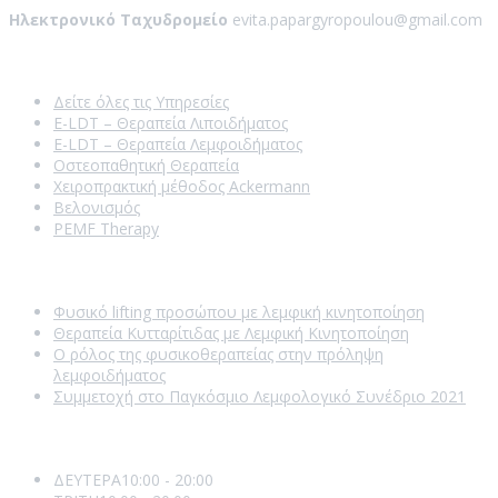
Ηλεκτρονικό Ταχυδρομείο
evita.papargyropoulou@gmail.com
Our Services
Δείτε όλες τις Υπηρεσίες
E-LDT – Θεραπεία Λιποιδήματος
E-LDT – Θεραπεία Λεμφοιδήματος
Οστεοπαθητική Θεραπεία
Χειροπρακτική μέθοδος Ackermann
Βελονισμός
PEMF Therapy
Recent Posts
Φυσικό lifting προσώπου με λεμφική κινητοποίηση
Θεραπεία Κυτταρίτιδας με Λεμφική Κινητοποίηση
Ο ρόλος της φυσικοθεραπείας στην πρόληψη
λεμφοιδήματος
Συμμετοχή στο Παγκόσμιο Λεμφολογικό Συνέδριο 2021
Opening Hours
ΔΕΥΤΕΡΑ
10:00 - 20:00