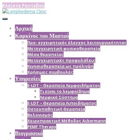
Κλείστε Ραντεβού
Αρχική
Καρκίνος του Μαστού
Προ- εγχειρητικός έλεγχος λειτουργικότητας
Μετεγχειρητική φυσικοθεραπεία
Μέσα θεραπείας
Mετεγχειρητικές προφυλάξεις
Κινησιοθεραπεία ως πρόληψη
Χρήσιμες συμβουλές
Υπηρεσίες
E-LDT – Θεραπεία Λεμφοιδήματος
Τι είναι το λεμφοίδημα
Λεμφικό Σύστημα
E-LDT – Θεραπεία Λιποιδήματος
Οστεοπαθητική Θεραπεία
Βελονισμός
Χειροπρακτική Μέθοδος Ackermann
PEMF Therapy
Βιογραφικό