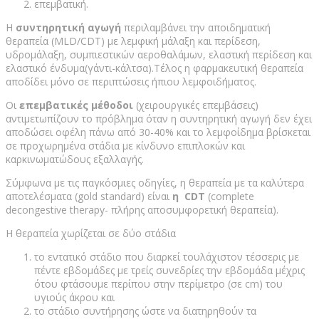
επεμβατική.
Η
συντηρητική αγωγή
περιλαμβάνει την αποιδηματική
θεραπεία (MLD/CDT) με λεμφική μάλαξη και περίδεση,
υδρομάλαξη, συμπιεστικών αεροθαλάμων, ελαστική περίδεση και
ελαστικό ένδυμα(γάντι-κάλτσα).Τέλος η φαρμακευτική θεραπεία
αποδίδει μόνο σε περιπτώσεις ήπιου λεμφοιδήματος.
Οι
επεμβατικές μέθοδοι
(χειρουργικές επεμβάσεις)
αντιμετωπίζουν το πρόβλημα όταν η συντηρητική αγωγή δεν έχει
αποδώσει οφέλη πάνω από 30-40% και το λεμφοίδημα βρίσκεται
σε προχωρημένα στάδια με κίνδυνο επιπλοκών και
καρκινωματώδους εξαλλαγής.
Σύμφωνα με τις παγκόσμιες οδηγίες, η θεραπεία με τα καλύτερα
αποτελέσματα (gold standard) είναι
η CDT
(complete
decongestive therapy- πλήρης αποσυμφορετική θεραπεία).
Η θεραπεία χωρίζεται σε δύο στάδια
το εντατικό στάδιο που διαρκεί τουλάχιστον τέσσερις με
πέντε εβδομάδες με τρείς συνεδρίες την εβδομάδα μέχρις
ότου φτάσουμε περίπου στην περίμετρο (σε cm) του
υγιούς άκρου και
το στάδιο συντήρησης ώστε να διατηρηθούν τα