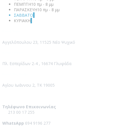
ΠΕΜΠΤΗ
10 πμ - 8 μμ
ΠΑΡΑΣΚΕΥΗ
10 πμ - 8 μμ
ΣΑΒΒΑΤΟ
-
ΚΥΡΙΑΚΗ
-
Κλινική Ψυχικό
Αγγελόπουλου 23, 11525 Νέο Ψυχικό
Κλινική Γλυφάδα
Πλ. Εσπερίδων 2-4 , 16674 Γλυφάδα
Κλινική Νέος Βουτζάς
Αγίου Ιωάννου 2, ΤΚ 19005
Contact Us
Τηλέφωνο Επικοινωνίας
213 00 17 255
WhatsApp
694 9196 277