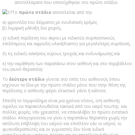
αποτελέσματα που επιτεύχθηκαν στο πρώτο στάδιο.
Το
πρώτο στάδιο
αποτελείται από την
α) φροντίδα του δέρματος με ενυδατικές κρέμες
β) λεμφική μάλαξη δια χειρός,
γ) ειδική περίδεση του άκρου με ειδικούς συμπιεστικούς
επιδέσμους και αφρώδη υλικά(foams) για μεγαλύτερη συμπίεση,
δ) τις ειδικές ασκήσεις εύρους τροχιάς και ενδυνάμωσης και
ε) την εκμάθηση των παραπάνω στον ασθενή και στο περιβάλλον
του.(αυτό-θεραπεία)
Το
δεύτερο στάδιο
γίνεται στο σπίτι του ασθενούς όπου
ισχύουν τα ίδια με την πρώτο στάδιο μόνο που στην θέση της
περίδεσης ο ασθενής φέρει ελαστικό γάντι ή κάλτσα.
Επειδή το λεμφοίδημα είναι μια χρόνια νόσος, ο/η ασθενής
οφείλει να παρακολουθείται τακτικά από τον ιατρό του/της και
πολλές φορές, εάν χρειαστεί, να επαναλάβει το πρώτο εντατικό
στάδιο. Απαγορεύεται να γίνει η παραπάνω θεραπεία χωρίς την
απόλυτη επίβλεψη του ιατρού και επιπλέον εάν οι ιατροί, οι
φυσιοθεραπευτές και οι γυμναστές δεν είναι ειδικά
εκπαιδευμένοι υπάρχει περίπτωση το αποτέλεσμά θα είναι